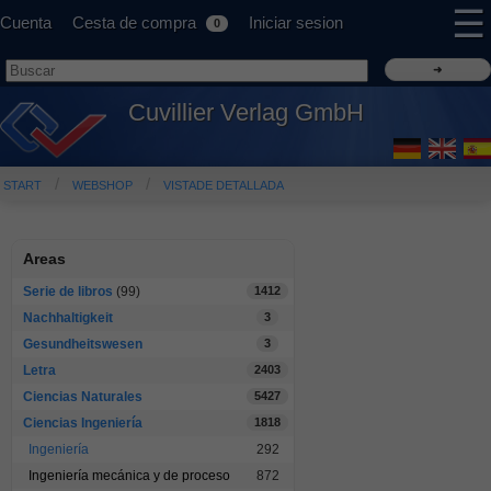
☰
Cuenta
Cesta de compra
Iniciar sesion
0
Cuvillier Verlag GmbH
START
WEBSHOP
VISTADE DETALLADA
Areas
Serie de libros
(99)
1412
Nachhaltigkeit
3
Gesundheitswesen
3
Letra
2403
Ciencias Naturales
5427
Ciencias Ingeniería
1818
Ingeniería
292
Ingeniería mecánica y de proceso
872