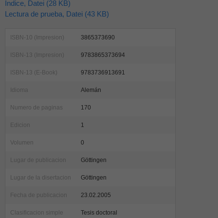
Indice, Datei (28 KB)
Lectura de prueba, Datei (43 KB)
ISBN-10 (Impresion)
3865373690
ISBN-13 (Impresion)
9783865373694
ISBN-13 (E-Book)
9783736913691
Idioma
Alemán
Numero de paginas
170
Edicion
1
Volumen
0
Lugar de publicacion
Göttingen
Lugar de la disertacion
Göttingen
Fecha de publicacion
23.02.2005
Clasificacion simple
Tesis doctoral