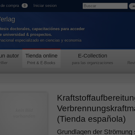
 de compra
Iniciar sesion
0
Verlag
tesis doctorales, capacitaciónes para acceder
de universidad & prospectos.
ernacional especializado en ciencias y economia
un autor
Tienda online
E-Collection
llier
Print & E-Books
para las organizaciones
Revi
Kraftstoffaufbereitun
Verbrennungskraftm
(Tienda española)
Grundlagen der Strömung