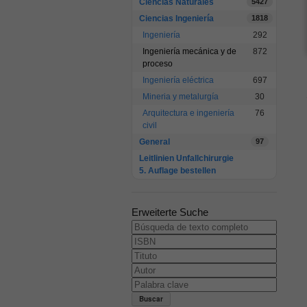
Ciencias Naturales
5427
Ciencias Ingeniería
1818
Ingeniería
292
Ingeniería mecánica y de
872
proceso
Ingeniería eléctrica
697
Mineria y metalurgía
30
Arquitectura e ingeniería
76
civil
General
97
Leitlinien Unfallchirurgie
5. Auflage bestellen
Erweiterte Suche