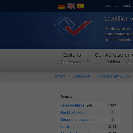
Cuenta
Cesta
Cuvillier 
Publicaciones, 
a una cátedra 
Su editorial int
Editorial
Conviértase en 
¿Quiénes somos?
Publicar en Cuvi
START
WEBSHOP
VISTADE DETALLADA
Areas
Serie de libros
(99)
1412
Nachhaltigkeit
3
Gesundheitswesen
3
Letra
2403