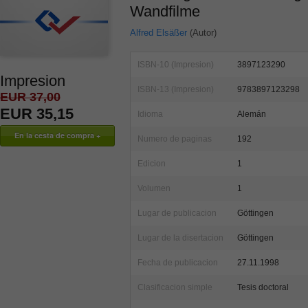
Wandfilme
Alfred Elsäßer
(Autor)
ISBN-10 (Impresion)
3897123290
Impresion
ISBN-13 (Impresion)
9783897123298
EUR 37,00
EUR 35,15
Idioma
Alemán
Numero de paginas
192
Edicion
1
Volumen
1
Lugar de publicacion
Göttingen
Lugar de la disertacion
Göttingen
Fecha de publicacion
27.11.1998
Clasificacion simple
Tesis doctoral