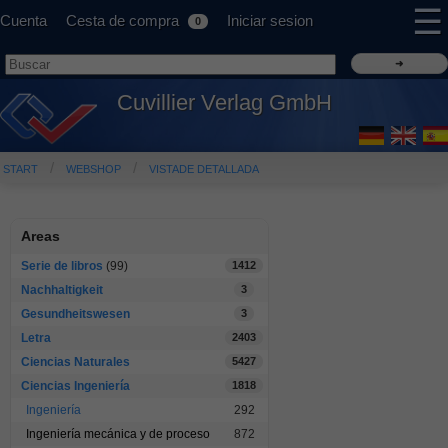
☰
Cuenta
Cesta de compra
Iniciar sesion
0
Cuvillier Verlag GmbH
START
WEBSHOP
VISTADE DETALLADA
Areas
Serie de libros
(99)
1412
Nachhaltigkeit
3
Gesundheitswesen
3
Letra
2403
Ciencias Naturales
5427
Ciencias Ingeniería
1818
Ingeniería
292
Ingeniería mecánica y de proceso
872