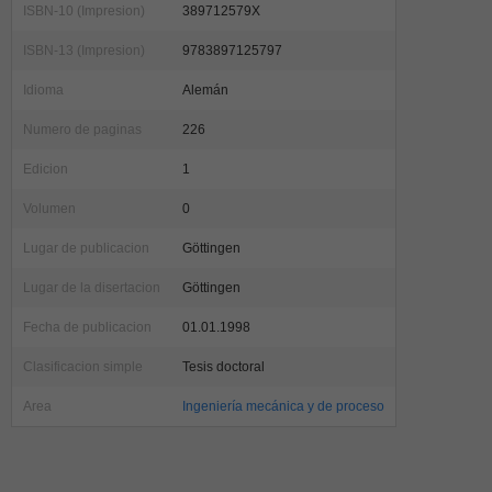
ISBN-10 (Impresion)
389712579X
ISBN-13 (Impresion)
9783897125797
Idioma
Alemán
Numero de paginas
226
Edicion
1
Volumen
0
Lugar de publicacion
Göttingen
Lugar de la disertacion
Göttingen
Fecha de publicacion
01.01.1998
Clasificacion simple
Tesis doctoral
Area
Ingeniería mecánica y de proceso