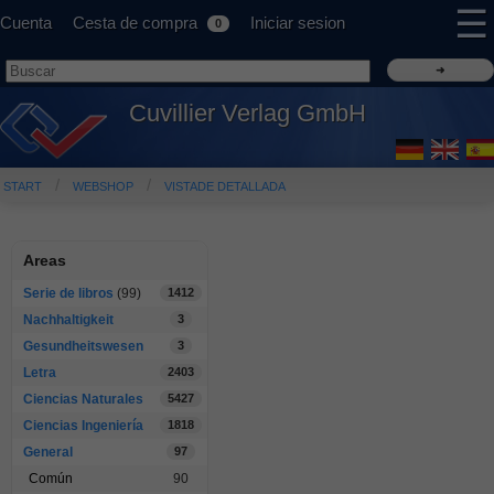
☰
Cuenta
Cesta de compra
Iniciar sesion
0
Cuvillier Verlag GmbH
START
WEBSHOP
VISTADE DETALLADA
Areas
Serie de libros
(99)
1412
Nachhaltigkeit
3
Gesundheitswesen
3
Letra
2403
Ciencias Naturales
5427
Ciencias Ingeniería
1818
General
97
Común
90