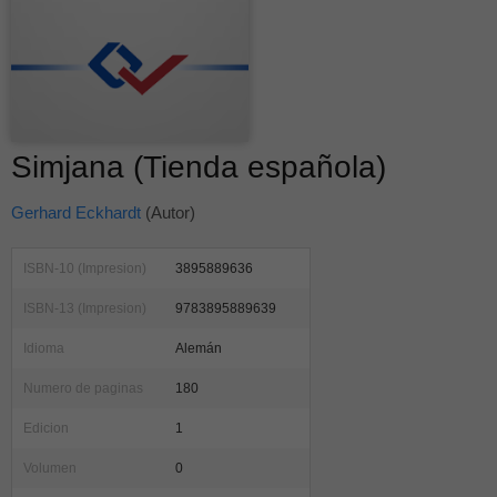
Simjana (Tienda española)
Gerhard Eckhardt
(Autor)
ISBN-10 (Impresion)
3895889636
ISBN-13 (Impresion)
9783895889639
Idioma
Alemán
Numero de paginas
180
Edicion
1
Volumen
0