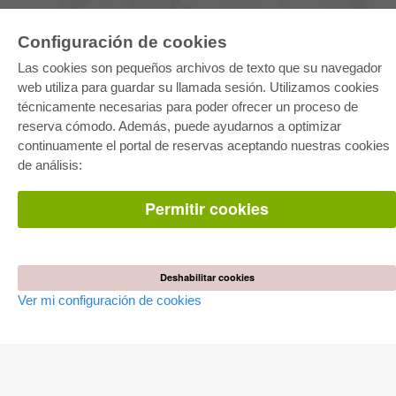
Configuración de cookies
Las cookies son pequeños archivos de texto que su navegador
web utiliza para guardar su llamada sesión. Utilizamos cookies
técnicamente necesarias para poder ofrecer un proceso de
E-COLLECTION
reserva cómodo. Además, puede ayudarnos a optimizar
Paquete entero
continuamente el portal de reservas aceptando nuestras cookies
Paquete de especialidades
de análisis:
Pick & Choose
Facilitación de E-Books
Preguntas mas frequentes(FAQ)
Permitir cookies
TIENDA ONLINE
Todos los autores
Las devoluciones
Deshabilitar cookies
Condiciones
Ver mi configuración de cookies
AUTOR WERDEN
Publicar disertación
Publicar habilitación
Publicar actas de congresos
Publicar informe de investigación