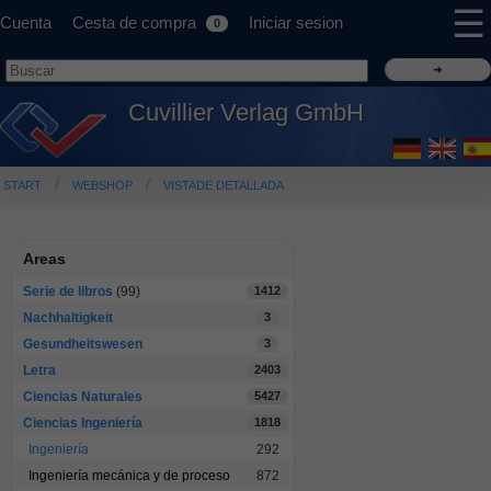
☰
Cuenta
Cesta de compra
Iniciar sesion
0
Cuvillier Verlag GmbH
START
WEBSHOP
VISTADE DETALLADA
Areas
Serie de libros
(99)
1412
Nachhaltigkeit
3
Gesundheitswesen
3
Letra
2403
Ciencias Naturales
5427
Ciencias Ingeniería
1818
Ingeniería
292
Ingeniería mecánica y de proceso
872