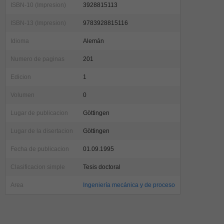
ISBN-10 (Impresion)
3928815113
ISBN-13 (Impresion)
9783928815116
Idioma
Alemán
Numero de paginas
201
Edicion
1
Volumen
0
Lugar de publicacion
Göttingen
Lugar de la disertacion
Göttingen
Fecha de publicacion
01.09.1995
Clasificacion simple
Tesis doctoral
Area
Ingeniería mecánica y de proceso