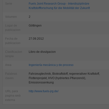
Serie
Fuels Joint Research Group - Interdisziplinäre
Kraftstoffforschung für die Mobilität der Zukunft
Volumen
2
Lugar de
Göttingen
publicacion
Fecha de
27.09.2012
publicacion
Clasificacion
Libro de divulgacion
simple
Area
Ingeniería mecánica y de proceso
Palabras
Fahrzeugtechnik, Biokraftstoff, regenerativer Kraftstoff,
claves
Flottenprojekt, HVO (hydriertes Pflanzenöl),
Emissionssenkung
URL para
http://www.fuels-jrg.de/
pagina web
externa