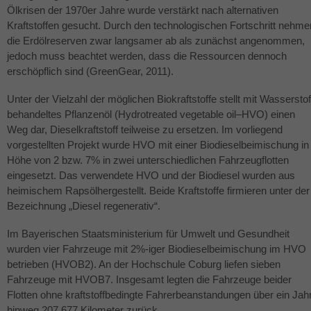
Ölkrisen der 1970er Jahre wurde verstärkt nach alternativen
Kraftstoffen gesucht. Durch den technologischen Fortschritt nehme
die Erdölreserven zwar langsamer ab als zunächst angenommen,
jedoch muss beachtet werden, dass die Ressourcen dennoch
erschöpflich sind (GreenGear, 2011).
Unter der Vielzahl der möglichen Biokraftstoffe stellt mit Wasserstof
behandeltes Pflanzenöl (Hydrotreated vegetable oil–HVO) einen
Weg dar, Dieselkraftstoff teilweise zu ersetzen. Im vorliegend
vorgestellten Projekt wurde
HVO
mit einer Biodieselbeimischung in
Höhe von 2 bzw. 7% in zwei unterschiedlichen Fahrzeugflotten
eingesetzt. Das verwendete
HVO
und der Biodiesel wurden aus
heimischem Rapsölhergestellt. Beide Kraftstoffe firmieren unter der
Bezeichnung „Diesel regenerativ“.
Im Bayerischen Staatsministerium für Umwelt und Gesundheit
wurden vier Fahrzeuge mit 2%-iger Biodieselbeimischung im
HVO
betrieben (HVOB2). An der Hochschule Coburg liefen sieben
Fahrzeuge mit HVOB7. Insgesamt legten die Fahrzeuge beider
Flotten ohne kraftstoffbedingte Fahrerbeanstandungen über ein Jah
hinweg 207.677 Kilometer zurück.