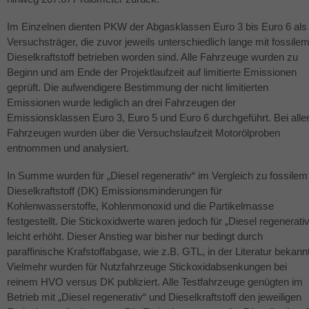
Im Einzelnen dienten
PKW
der Abgasklassen Euro 3 bis Euro 6 als
Versuchsträger, die zuvor jeweils unterschiedlich lange mit fossile
Dieselkraftstoff betrieben worden sind. Alle Fahrzeuge wurden zu
Beginn und am Ende der Projektlaufzeit auf limitierte Emissionen
geprüft. Die aufwendigere Bestimmung der nicht limitierten
Emissionen wurde lediglich an drei Fahrzeugen der
Emissionsklassen Euro 3, Euro 5 und Euro 6 durchgeführt. Bei alle
Fahrzeugen wurden über die Versuchslaufzeit Motorölproben
entnommen und analysiert.
In Summe wurden für „Diesel regenerativ“ im Vergleich zu fossilem
Dieselkraftstoff (DK) Emissionsminderungen für
Kohlenwasserstoffe, Kohlenmonoxid und die Partikelmasse
festgestellt. Die Stickoxidwerte waren jedoch für „Diesel regenerativ
leicht erhöht. Dieser Anstieg war bisher nur bedingt durch
paraffinische Krafstoffabgase, wie z.B.
GTL
, in der Literatur bekann
Vielmehr wurden für Nutzfahrzeuge Stickoxidabsenkungen bei
reinem
HVO
versus DK publiziert. Alle Testfahrzeuge genügten im
Betrieb mit „Diesel regenerativ“ und Dieselkraftstoff den jeweiligen