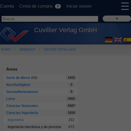
☰
Cuenta
Cesta de compra
Iniciar sesion
0
Cuvillier Verlag GmbH
START
WEBSHOP
VISTADE DETALLADA
Areas
Serie de libros
(99)
1412
Nachhaltigkeit
3
Gesundheitswesen
3
Letra
2403
Ciencias Naturales
5427
Ciencias Ingeniería
1818
Ingeniería
292
Ingeniería mecánica y de proceso
872