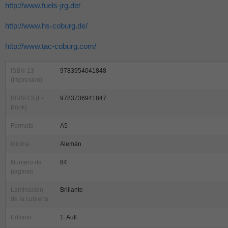
http://www.fuels-jrg.de/
http://www.hs-coburg.de/
http://www.tac-coburg.com/
ISBN-13
9783954041848
(Impresion)
ISBN-13 (E-
9783736941847
Book)
Formato
A5
Idioma
Alemán
Numero de
84
paginas
Laminacion
Brillante
de la cubierta
Edicion
1. Aufl.