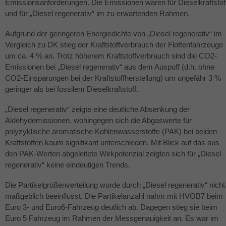
Emissionsanforderungen. Die Emissionen waren für Dieselkraftstof
und für „Diesel regenerativ“ im zu erwartenden Rahmen.
Aufgrund der geringeren Energiedichte von „Diesel regenerativ“ im
Vergleich zu DK stieg der Kraftstoffverbrauch der Flottenfahrzeuge
um ca. 4 % an. Trotz höherem Kraftstoffverbrauch sind die CO2-
Emissionen bei „Diesel regenerativ“ aus dem Auspuff (d.h. ohne
CO2-Einsparungen bei der Kraftstoffherstellung) um ungefähr 3 %
geringer als bei fossilem Dieselkraftstoff.
„Diesel regenerativ“ zeigte eine deutliche Absenkung der
Aldehydemissionen, wohingegen sich die Abgaswerte für
polyzyklische aromatische Kohlenwasserstoffe (
PAK
) bei beiden
Kraftstoffen kaum signifikant unterschieden. Mit Blick auf das aus
den
PAK
-Werten abgeleitete Wirkpotenzial zeigten sich für „Diesel
regenerativ“ keine eindeutigen Trends.
Die Partikelgrößenverteilung wurde durch „Diesel regenerativ“ nicht
maßgeblich beeinflusst. Die Partikelanzahl nahm mit HVOB7 beim
Euro 3- und Euro6-Fahrzeug deutlich ab. Dagegen stieg sie beim
Euro 5 Fahrzeug im Rahmen der Messgenauigkeit an. Es war im