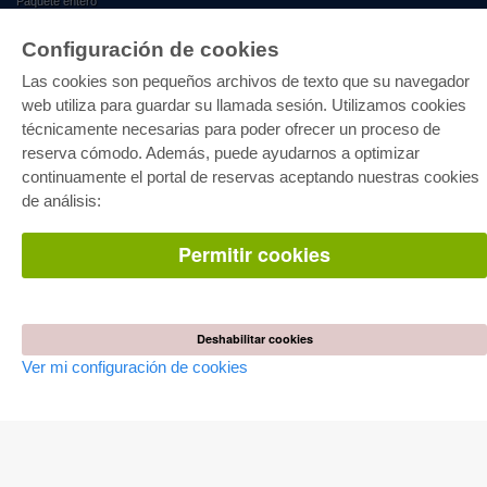
Paquete entero
Paquete de especialidades
Pick & Choose
Configuración de cookies
Facilitación de E-Books
Preguntas mas frequentes(FAQ)
Las cookies son pequeños archivos de texto que su navegador
web utiliza para guardar su llamada sesión. Utilizamos cookies
TIENDA ONLINE
técnicamente necesarias para poder ofrecer un proceso de
Todos los autores
reserva cómodo. Además, puede ayudarnos a optimizar
Las devoluciones
continuamente el portal de reservas aceptando nuestras cookies
Condiciones
de análisis:
AUTOR WERDEN
Permitir cookies
Publicar disertación
Publicar habilitación
Publicar actas de congresos
Publicar informe de investigación
Publicar volumen del congreso
Deshabilitar cookies
Ver mi configuración de cookies
EDITORIAL
Terminos de licencia
Politica de cancelacion
Impreso
Configuración de cookies
Política de privacidad