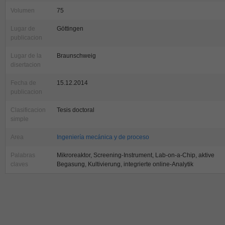
Volumen
75
Lugar de
Göttingen
publicacion
Lugar de la
Braunschweig
disertacion
Fecha de
15.12.2014
publicacion
Clasificacion
Tesis doctoral
simple
Area
Ingeniería mecánica y de proceso
Palabras
Mikroreaktor, Screening-Instrument, Lab-on-a-Chip, aktive
claves
Begasung, Kultivierung, integrierte online-Analytik