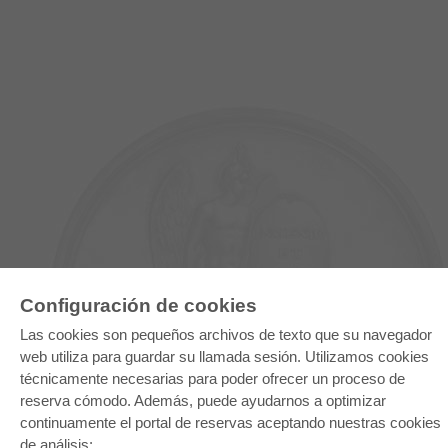
Configuración de cookies
Las cookies son pequeños archivos de texto que su navegador
E-COLLECTION
web utiliza para guardar su llamada sesión. Utilizamos cookies
Paquete entero
técnicamente necesarias para poder ofrecer un proceso de
Paquete de especialidades
Pick & Choose
reserva cómodo. Además, puede ayudarnos a optimizar
Facilitación de E-Books
continuamente el portal de reservas aceptando nuestras cookies
Preguntas mas frequentes(FAQ)
de análisis: