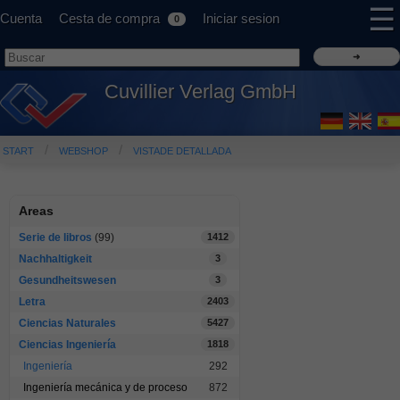
☰
Cuenta
Cesta de compra
Iniciar sesion
0
Cuvillier Verlag GmbH
START
WEBSHOP
VISTADE DETALLADA
Areas
Serie de libros
(99)
1412
Nachhaltigkeit
3
Gesundheitswesen
3
Letra
2403
Ciencias Naturales
5427
Ciencias Ingeniería
1818
Ingeniería
292
Ingeniería mecánica y de proceso
872