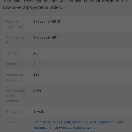
zukünftige Entwicklung eines vollständigen und parallelisierbaren
Lab-on-a-chip-Systems bilden.
ISBN-13
9783954048878
(Impresion)
ISBN-13 (E-
9783736948877
Book)
Formato
A5
Idioma
Alemán
Numero de
128
paginas
Laminacion
mate
de la
cubierta
Edicion
1. Aufl.
Serie
Schriftenreihe des Institutes für Bioverfahrenstechnik der
Technischen Universität Braunschweig