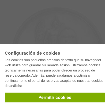
Configuración de cookies
Las cookies son pequeños archivos de texto que su navegador
E-COLLECTION
web utiliza para guardar su llamada sesión. Utilizamos cookies
Paquete entero
técnicamente necesarias para poder ofrecer un proceso de
Paquete de especialidades
Pick & Choose
reserva cómodo. Además, puede ayudarnos a optimizar
Facilitación de E-Books
continuamente el portal de reservas aceptando nuestras cookies
Preguntas mas frequentes(FAQ)
de análisis:
TIENDA ONLINE
Permitir cookies
Todos los autores
Las devoluciones