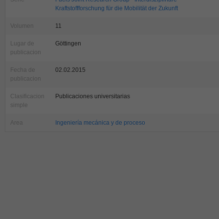
Kraftstoffforschung für die Mobilität der Zukunft
Volumen
11
Lugar de
Göttingen
publicacion
Fecha de
02.02.2015
publicacion
Clasificacion
Publicaciones universitarias
simple
Area
Ingeniería mecánica y de proceso