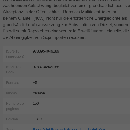
wachsenden Aufschwung, begleitet von einer grundsätzlich positiv
Akzeptanz in der Öffentlichkeit. Raps als Multitalent liefert mit
seinem Ölanteil (40%) nicht nur die erforderliche Energiedichte als
grundsätzliche Voraussetzung zur Substitution von Diesel, sondern
überdies mit Rapsschrot eine wertvolle Eiweißfuttermittelquelle, die
die Abhängigkeit von Sojaimporten reduziert.
ISBN-13
9783954049189
(Impresion)
ISBN-13 (E-
9783736949188
Book)
Formato
A5
Idioma
Alemán
Numero de
150
paginas
Edicion
1. Aufl.
Serie
Fuels Joint Research Group - Interdisziplinäre