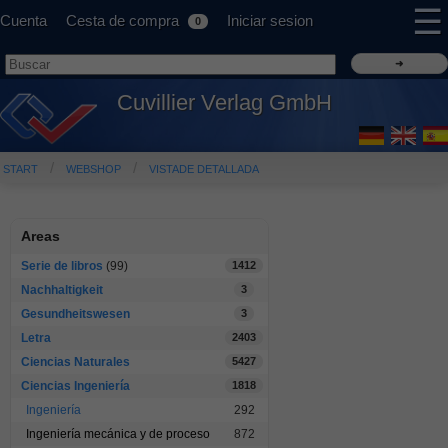
☰
Cuenta
Cesta de compra
Iniciar sesion
0
Cuvillier Verlag GmbH
START
WEBSHOP
VISTADE DETALLADA
Areas
Serie de libros
(99)
1412
Nachhaltigkeit
3
Gesundheitswesen
3
Letra
2403
Ciencias Naturales
5427
Ciencias Ingeniería
1818
Ingeniería
292
Ingeniería mecánica y de proceso
872