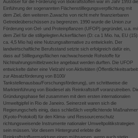
Auslöser für die Förderung von Biokraftstoffen war im Jahr 1993 di
Einführung der sogenannten Flächenstilllegungsverpflichtung mit
dem Ziel, den weiteren Zuwachs von nicht mehr finanzierbaren
Getreideüberschüssen zu begrenzen. 1990 wurde die Union zur
Förderung von Oel- und Proteinpflanzen (
UFOP
) gegründet, u.a. mi
dem Ziel für die stillgelegten Ackerflächen (D: ca 1 Mio. ha, EU (15)
ca. 4,5 Mio ha) eine Nutzungsalternative zu entwickeln. Der
landwirtschaftliche Berufsstand setzte sich erfolgreich dafür ein,
dass auf Stilllegungsflächen nachwachsende Rohstoffe für
Nichtnahrungsmittelzwecke angebaut werden durften. Die
UFOP
entwickelte daher eine Vielzahl von Aktivitäten (Öffentlichkeitsarbeit
zur Absatzförderung von B100/
Tankstellenausbau/Forschungsförderung), um schrittweise die
Markteinführung von Biodiesel als Reinkraftstoff voranzutreiben. Di
Gründungsphase fiel zusammen mit dem ersten internationalen
Umweltgipfel in Rio de Janeiro. Seinerzeit waren sich die
Regierungschefs einig, dass schließlich verpflichtende Maßnahme
(Kyoto-Protokoll) für den Klima- und Ressourcenschutz
richtungsweisende Instrumente nationaler Umweltpolitikstrategien
sein müssen. Vor diesem Hintergrund erlebte die
Reinkraftstoffvermarktung einen mühsamen, wenn auch stetig