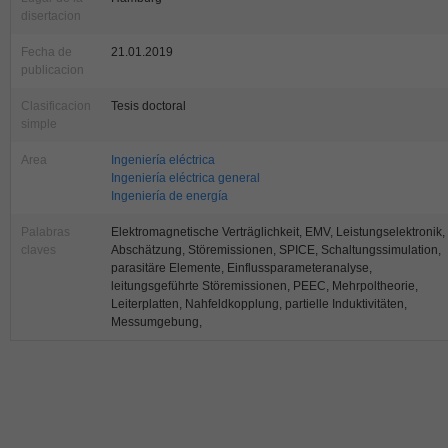
disertacion
Fecha de
21.01.2019
publicacion
Clasificacion
Tesis doctoral
simple
Area
Ingeniería eléctrica
Ingeniería eléctrica general
Ingeniería de energía
Palabras
Elektromagnetische Verträglichkeit, EMV, Leistungselektronik,
claves
Abschätzung, Störemissionen, SPICE, Schaltungssimulation,
parasitäre Elemente, Einflussparameteranalyse,
leitungsgeführte Störemissionen, PEEC, Mehrpoltheorie,
Leiterplatten, Nahfeldkopplung, partielle Induktivitäten,
Messumgebung,