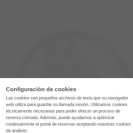
Configuración de cookies
Las cookies son pequeños archivos de texto que su navegador
E-COLLECTION
web utiliza para guardar su llamada sesión. Utilizamos cookies
Paquete entero
técnicamente necesarias para poder ofrecer un proceso de
Paquete de especialidades
Pick & Choose
reserva cómodo. Además, puede ayudarnos a optimizar
Facilitación de E-Books
continuamente el portal de reservas aceptando nuestras cookies
Preguntas mas frequentes(FAQ)
de análisis: