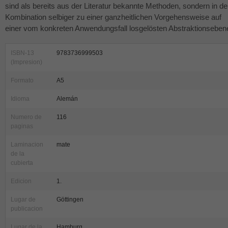
sind als bereits aus der Literatur bekannte Methoden, sondern in de
Kombination selbiger zu einer ganzheitlichen Vorgehensweise auf
einer vom konkreten Anwendungsfall losgelösten Abstraktionseben
ISBN-13
9783736999503
(Impresion)
Formato
A5
Idioma
Alemán
Numero de
116
paginas
Laminacion
mate
de la
cubierta
Edicion
1.
Lugar de
Göttingen
publicacion
Lugar de la
Hamburg