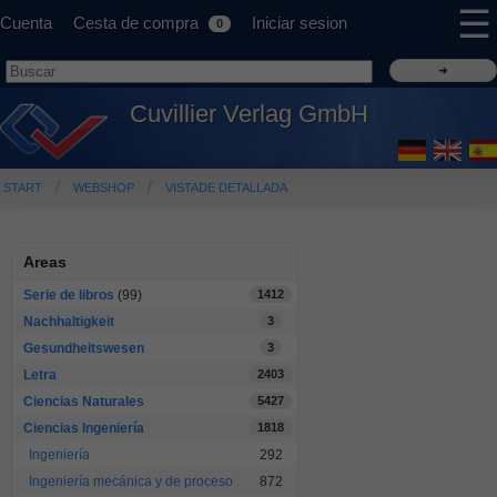
☰
Cuenta
Cesta de compra
Iniciar sesion
0
Cuvillier Verlag GmbH
START
WEBSHOP
VISTADE DETALLADA
Areas
Serie de libros
(99)
1412
Nachhaltigkeit
3
Gesundheitswesen
3
Letra
2403
Ciencias Naturales
5427
Ciencias Ingeniería
1818
Ingeniería
292
Ingeniería mecánica y de proceso
872