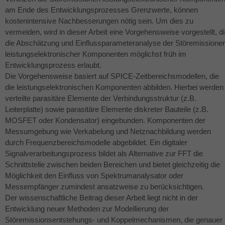
am Ende des Entwicklungsprozesses Grenzwerte, können
kostenintensive Nachbesserungen nötig sein. Um dies zu
vermeiden, wird in dieser Arbeit eine Vorgehensweise vorgestellt, d
die Abschätzung und Einflussparameteranalyse der Störemissione
leistungselektronischer Komponenten möglichst früh im
Entwicklungsprozess erlaubt.
Die Vorgehensweise basiert auf
SPICE
-Zeitbereichsmodellen, die
die leistungselektronischen Komponenten abbilden. Hierbei werden
verteilte parasitäre Elemente der Verbindungsstruktur (z.B.
Leiterplatte) sowie parasitäre Elemente diskreter Bauteile (z.B.
MOSFET
oder Kondensator) eingebunden. Komponenten der
Messumgebung wie Verkabelung und Netznachbildung werden
durch Frequenzbereichsmodelle abgebildet. Ein digitaler
Signalverarbeitungsprozess bildet als Alternative zur
FFT
die
Schnittstelle zwischen beiden Bereichen und bietet gleichzeitig die
Möglichkeit den Einfluss von Spektrumanalysator oder
Messempfänger zumindest ansatzweise zu berücksichtigen.
Der wissenschaftliche Beitrag dieser Arbeit liegt nicht in der
Entwicklung neuer Methoden zur Modellierung der
Störemissionsentstehungs- und Koppelmechanismen, die genauer