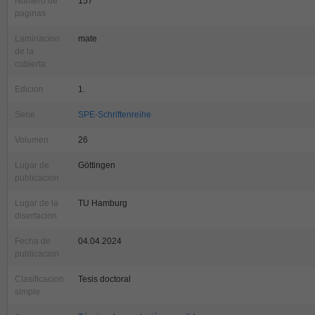
Numero de
157
paginas
Laminacion
mate
de la
cubierta
Edicion
1.
Serie
SPE-Schriftenreihe
Volumen
26
Lugar de
Göttingen
publicacion
Lugar de la
TU Hamburg
disertacion
Fecha de
04.04.2024
publicacion
Clasificacion
Tesis doctoral
simple