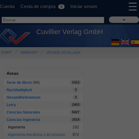
☰
Cuenta
Cesta de compra
Iniciar sesion
0
Cuvillier Verlag GmbH
START
WEBSHOP
VISTADE DETALLADA
Areas
Serie de libros
(99)
1412
Nachhaltigkeit
3
Gesundheitswesen
3
Letra
2403
Ciencias Naturales
5427
Ciencias Ingeniería
1818
Ingeniería
292
Ingeniería mecánica y de proceso
872