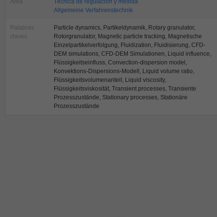
Area
Técnica de regulación y medida
Allgemeine Verfahrenstechnik
Palabras
Particle dynamics, Partikeldynamik, Rotary granulator,
claves
Rotorgranulator, Magnetic particle tracking, Magnetische
Einzelpartikelverfolgung, Fluidization, Fluidisierung, CFD-
DEM simulations, CFD-DEM Simulationen, Liquid influence,
Flüssigkeitseinfluss, Convection-dispersion model,
Konvektions-Dispersions-Modell, Liquid volume ratio,
Flüssigkeitsvolumenanteil, Liquid viscosity,
Flüssigkeitsviskosität, Transient processes, Transiente
Prozesszustände, Stationary processes, Stationäre
Prozesszustände