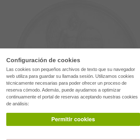
Configuración de cookies
Las cookies son pequeños archivos de texto que su navegador
E-COLLECTION
web utiliza para guardar su llamada sesión. Utilizamos cookies
Paquete entero
técnicamente necesarias para poder ofrecer un proceso de
Paquete de especialidades
reserva cómodo. Además, puede ayudarnos a optimizar
Pick & Choose
Facilitación de E-Books
continuamente el portal de reservas aceptando nuestras cookies
Preguntas mas frequentes(FAQ)
de análisis:
TIENDA ONLINE
Permitir cookies
Todos los autores
Las devoluciones
Condiciones