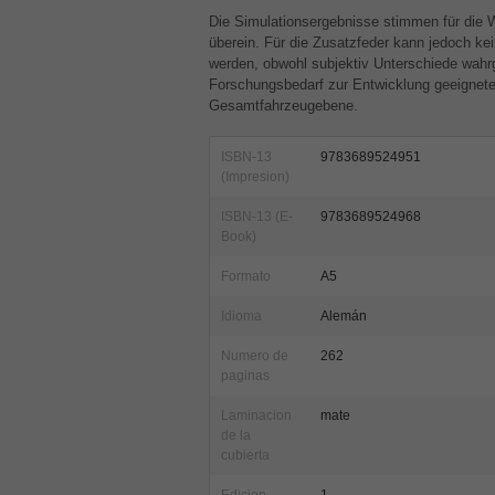
Die Simulationsergebnisse stimmen für die 
überein. Für die Zusatzfeder kann jedoch kei
werden, obwohl subjektiv Unterschiede wahr
Forschungsbedarf zur Entwicklung geeignet
Gesamtfahrzeugebene.
ISBN-13
9783689524951
(Impresion)
ISBN-13 (E-
9783689524968
Book)
Formato
A5
Idioma
Alemán
Numero de
262
paginas
Laminacion
mate
de la
cubierta