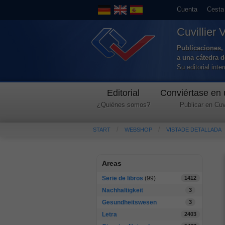
Cuenta
Cesta
Cuvillier 
Publicaciones, 
a una cátedra 
Su editorial int
Editorial
Conviértase en 
¿Quiénes somos?
Publicar en Cuvi
START
WEBSHOP
VISTADE DETALLADA
Areas
Serie de libros
(99)
1412
Nachhaltigkeit
3
Gesundheitswesen
3
Letra
2403