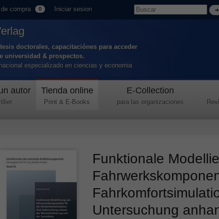
 de compra
Iniciar sesion
0
Verlag
tesis doctorales, capacitaciónes para acceder
de universidad & prospectos.
ernacional especializado en ciencias y economia
un autor
Tienda online
E-Collection
llier
Print & E-Books
para las organizaciones
Revi
Funktionale Modelli
Fahrwerkskomponent
Fahrkomfortsimulati
Untersuchung anhan