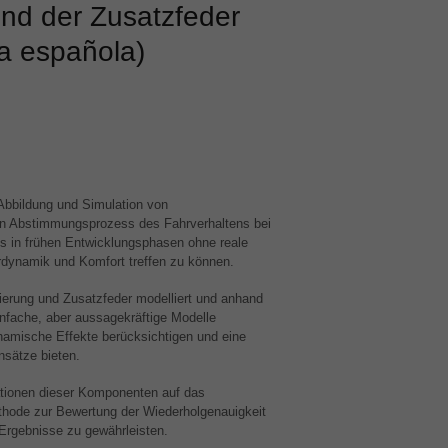
und der Zusatzfeder
a española)
n Abbildung und Simulation von
 Abstimmungsprozess des Fahrverhaltens bei
its in frühen Entwicklungsphasen ohne reale
dynamik und Komfort treffen zu können.
erung und Zusatzfeder modelliert und anhand
nfache, aber aussagekräftige Modelle
ynamische Effekte berücksichtigen und eine
nsätze bieten.
iationen dieser Komponenten auf das
ethode zur Bewertung der Wiederholgenauigkeit
Ergebnisse zu gewährleisten.