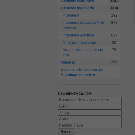
Ciencias Naturales
5427
Ciencias Ingeniería
1818
Ingeniería
292
Ingeniería mecánica y de
872
proceso
Ingeniería eléctrica
697
Mineria y metalurgía
30
Arquitectura e ingeniería
76
civil
General
97
Leitlinien Unfallchirurgie
5. Auflage bestellen
Erweiterte Suche