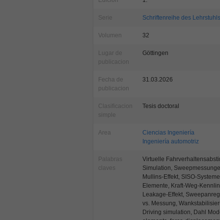
Edicion
1.
Serie
Schriftenreihe des Lehrstuhl
Volumen
32
Lugar de
Göttingen
publicacion
Fecha de
31.03.2026
publicacion
Clasificacion
Tesis doctoral
simple
Area
Ciencias Ingeniería
Ingeniería automotriz
Palabras
Virtuelle Fahrverhaltensabst
claves
Simulation, Sweepmessungen,
Mullins-Effekt, SISO-System
Elemente, Kraft-Weg-Kennlini
Leakage-Effekt, Sweepanregu
vs. Messung, Wankstabilisi
Driving simulation, Dahl Mode