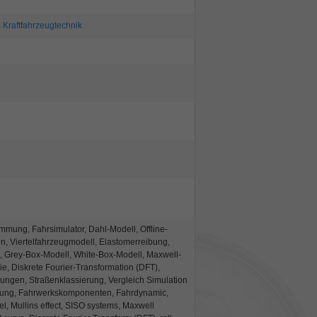
s Kraftfahrzeugtechnik
immung, Fahrsimulator, Dahl-Modell, Offline-
 Viertelfahrzeugmodell, Elastomerreibung,
e, Grey-Box-Modell, White-Box-Modell, Maxwell-
e, Diskrete Fourier-Transformation (DFT),
ngen, Straßenklassierung, Vergleich Simulation
erung, Fahrwerkskomponenten, Fahrdynamic,
l, Mullins effect, SISO systems, Maxwell