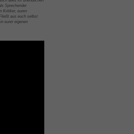
 doch alles im unendlichen
als Sprechender
 Kritiker, euren
Fließt aus euch selbst
in eurer eigenen