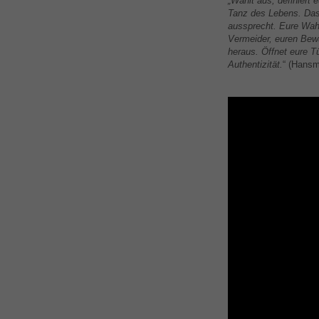
„Wählt aus, definiert 
Tanz des Lebens. Das 
aussprecht. Eure Wahr
Vermeider, euren Bewu
heraus. Öffnet eure T
Authentizität.
“ (Hansm