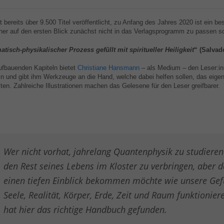
at bereits über 9.500 Titel veröffentlicht, zu Anfang des Jahres 2020 ist ein b
r auf den ersten Blick zunächst nicht in das Verlagsprogramm zu passen sc
atisch-physikalischer Prozess gefüllt mit spiritueller Heiligkeit
“ (Salvad
ufbauenden Kapiteln bietet
Christiane Hansmann
– als Medium – den Leser:inn
n und gibt ihm Werkzeuge an die Hand, welche dabei helfen sollen, das eige
ten. Zahlreiche Illustrationen machen das Gelesene für den Leser greifbarer.
Wer nicht vorhat, jahrelang Quantenphysik zu studieren
den Rest seines Lebens im Kloster zu verbringen, aber 
einen tiefen Einblick bekommen möchte wie unsere Gef
Seele, Realität, Körper, Erde, Zeit und Raum funktionier
hat hier das richtige Handbuch gefunden.