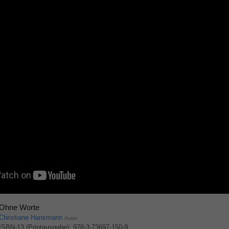
Ohne Worte
Christiane Hansmann
Autor
ISBN-13 (Printausgabe): 978-3-73697-150-9