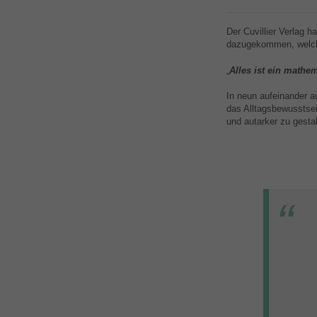
Der Cuvillier Verlag h
dazugekommen, welche
„
Alles ist ein mathem
In neun aufeinander a
das Alltagsbewusstsei
und autarker zu gestal