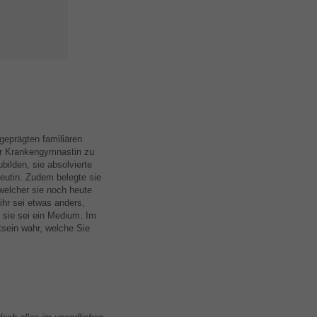
geprägten familiären
ur Krankengymnastin zu
ilden, sie absolvierte
peutin. Zudem belegte sie
 welcher sie noch heute
 ihr sei etwas anders,
 sie sei ein Medium. Im
sein wahr, welche Sie