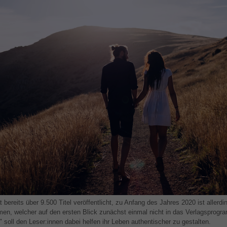
at bereits über 9.500 Titel veröffentlicht, zu Anfang des Jahres 2020 ist allerd
n, welcher auf den ersten Blick zunächst einmal nicht in das Verlagsprogr
 soll den Leser:innen dabei helfen ihr Leben authentischer zu gestalten.