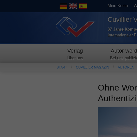
Mein Konto
W
Cuvillier 
37 Jahre Kompe
Internationaler 
Verlag
Autor wer
Über uns
Bei uns publizi
START
CUVILLIER MAGAZIN
AUTOREN
Ohne Wort
Authentizi