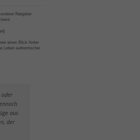
esonderer Ratgeber
heint.
or)
en einen Blick hinter
ne Leben authentischer
 oder
dennoch
üge aus
en, der