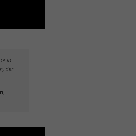
me in
n, der
n,