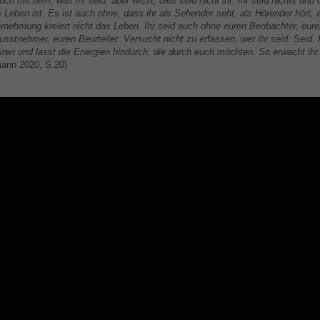
euch mit dem, was ihr seid, aber wisst, dies seid nicht ihr. Ihr seid nichts und
Leben ist. Es ist auch ohne, dass ihr als Sehender seht, als Hörender hört, 
nehmung kreiert nicht das Leben. Ihr seid auch ohne euren Beobachter, euren
sstnehmer, euren Beurteiler. Versucht nicht zu erfassen, wer ihr seid. Seid. 
üren und lasst die Energien hindurch, die durch euch möchten. So erwacht ihr 
ann 2020, S.20)