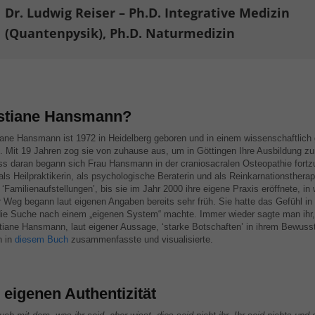
Dr. Ludwig Reiser – Ph.D. Integrative Medizin
(Quantenpysik), Ph.D. Naturmedizin
istiane Hansmann?
tiane Hansmann ist 1972 in Heidelberg geboren und in einem wissenschaftlich 
 Mit 19 Jahren zog sie von zuhause aus, um in Göttingen Ihre Ausbildung z
s daran begann sich Frau Hansmann in der craniosacralen Osteopathie fortzub
als Heilpraktikerin, als psychologische Beraterin und als Reinkarnationsthera
‘Familienaufstellungen’, bis sie im Jahr 2000 ihre eigene Praxis eröffnete, in
eller Weg begann laut eigenen Angaben bereits sehr früh. Sie hatte das Gefühl in
die Suche nach einem „eigenen System“ machte. Immer wieder sagte man ihr,
iane Hansmann, laut eigener Aussage, ‘starke Botschaften’ in ihrem Bewusst
 in
diesem Buch
zusammenfasste und visualisierte.
eigenen Authentizität