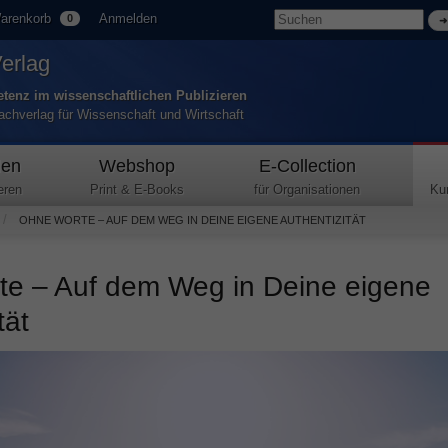
arenkorb
Anmelden
0
Verlag
tenz im wissenschaftlichen Publizieren
Fachverlag für Wissenschaft und Wirtschaft
den
Webshop
E-Collection
eren
Print & E-Books
für Organisationen
Ku
OHNE WORTE – AUF DEM WEG IN DEINE EIGENE AUTHENTIZITÄT
e – Auf dem Weg in Deine eigene
tät