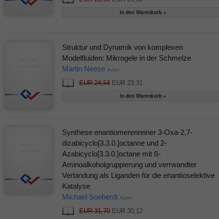
Struktur und Dynamik von komplexen
Modelfluiden: Mikrogele in der Schmelze
Martin Neese
Autor
EUR 24,54
EUR 23,31
Synthese enantiomerenreiner 3-Oxa-2,7-
dizabicyclo[3.3.0.]octanne und 2-
Azabicyclo[3.3.0.]octane mit ß-
Aminoalkoholgruppierung und verrwandter
Verbindung als Liganden für die enantioselektive
Katalyse
Michael Soeberdt
Autor
EUR 31,70
EUR 30,12