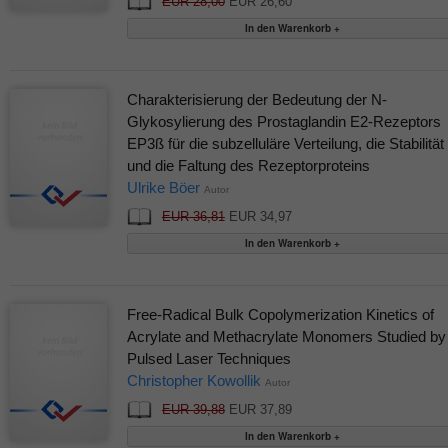
EUR 28,00
EUR 26,60
Charakterisierung der Bedeutung der N-
Glykosylierung des Prostaglandin E2-Rezeptors
EP3ß für die subzelluläre Verteilung, die Stabilität
und die Faltung des Rezeptorproteins
Ulrike Böer
Autor
EUR 36,81
EUR 34,97
Free-Radical Bulk Copolymerization Kinetics of
Acrylate and Methacrylate Monomers Studied by
Pulsed Laser Techniques
Christopher Kowollik
Autor
EUR 39,88
EUR 37,89