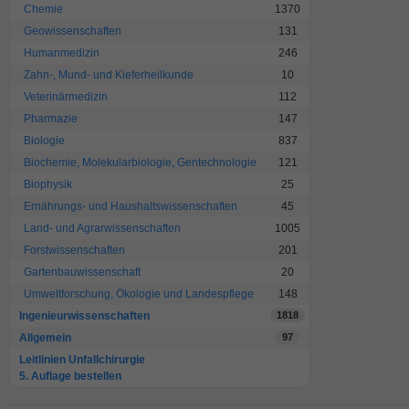
Chemie
1370
Geowissenschaften
131
Humanmedizin
246
Zahn-, Mund- und Kieferheilkunde
10
Veterinärmedizin
112
Pharmazie
147
Biologie
837
Biochemie, Molekularbiologie, Gentechnologie
121
Biophysik
25
Ernährungs- und Haushaltswissenschaften
45
Land- und Agrarwissenschaften
1005
Forstwissenschaften
201
Gartenbauwissenschaft
20
Umweltforschung, Ökologie und Landespflege
148
Ingenieurwissenschaften
1818
Allgemein
97
Leitlinien Unfallchirurgie
5. Auflage bestellen