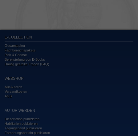
E-COLLECTION
Gesamtpaket
Fachbereichspakete
Pick & Choose
Bereitstellung von E-Books
Häufig gestellte Fragen (FAQ)
WEBSHOP
Alle Autoren
Versandkosten
AGB
AUTOR WERDEN
Dissertation publizieren
Habilitation publizieren
Tagungsband publizieren
Forschungsbericht publizieren
Kongressband publizieren