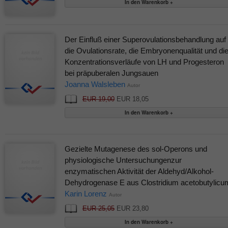
Der Einfluß einer Superovulationsbehandlung auf
die Ovulationsrate, die Embryonenqualität und di
Konzentrationsverläufe von LH und Progesteron
bei präpuberalen Jungsauen
Joanna Walsleben
Autor
EUR 19,00
EUR 18,05
Gezielte Mutagenese des sol-Operons und
physiologische Untersuchungenzur
enzymatischen Aktivität der Aldehyd/Alkohol-
Dehydrogenase E aus Clostridium acetobutylicu
Karin Lorenz
Autor
EUR 25,05
EUR 23,80