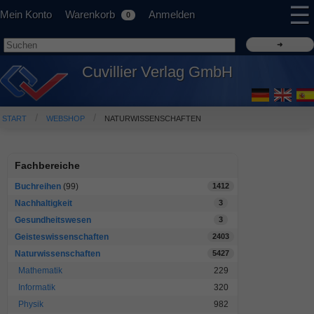
☰
Mein Konto
Warenkorb
Anmelden
0
Cuvillier Verlag GmbH
START
WEBSHOP
NATURWISSENSCHAFTEN
Fachbereiche
Buchreihen
(99)
1412
Nachhaltigkeit
3
Gesundheitswesen
3
Geisteswissenschaften
2403
Naturwissenschaften
5427
Mathematik
229
Informatik
320
Physik
982