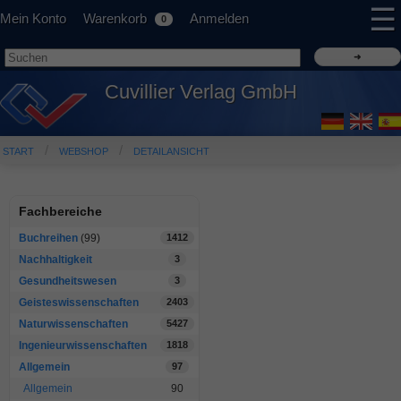
☰
Mein Konto
Warenkorb
Anmelden
0
Cuvillier Verlag GmbH
START
WEBSHOP
DETAILANSICHT
Fachbereiche
Buchreihen
(99)
1412
Nachhaltigkeit
3
Gesundheitswesen
3
Geisteswissenschaften
2403
Naturwissenschaften
5427
Ingenieurwissenschaften
1818
Allgemein
97
Allgemein
90