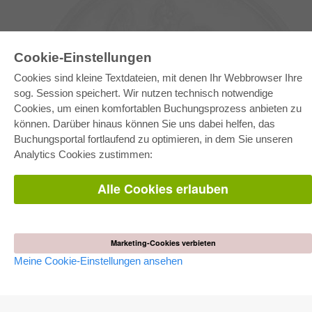
Cookie-Einstellungen
Cookies sind kleine Textdateien, mit denen Ihr Webbrowser Ihre
sog. Session speichert. Wir nutzen technisch notwendige
Cookies, um einen komfortablen Buchungsprozess anbieten zu
können. Darüber hinaus können Sie uns dabei helfen, das
E-COLLECTION
Buchungsportal fortlaufend zu optimieren, in dem Sie unseren
Gesamtpaket
Analytics Cookies zustimmen:
Fachbereichspakete
Pick & Choose
Bereitstellung von E-Books
Alle Cookies erlauben
Häufig gestellte Fragen (FAQ)
WEBSHOP
Alle Autoren
Marketing-Cookies verbieten
Versandkosten
Meine Cookie-Einstellungen ansehen
AGB
AUTOR WERDEN
Dissertation publizieren