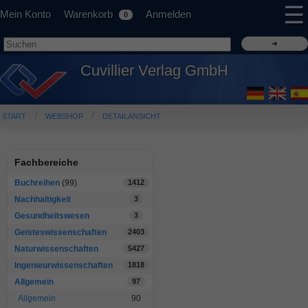
☰
Mein Konto
Warenkorb
Anmelden
0
Cuvillier Verlag GmbH
START
WEBSHOP
DETAILANSICHT
Fachbereiche
Buchreihen
(99)
1412
Nachhaltigkeit
3
Gesundheitswesen
3
Geisteswissenschaften
2403
Naturwissenschaften
5427
Ingenieurwissenschaften
1818
Allgemein
97
Allgemein
90