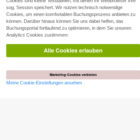
Cookies sind kleine Textdateien, mit denen Ihr Webbrowser Ihre
sog. Session speichert. Wir nutzen technisch notwendige
Cookies, um einen komfortablen Buchungsprozess anbieten zu
können. Darüber hinaus können Sie uns dabei helfen, das
E-COLLECTION
Buchungsportal fortlaufend zu optimieren, in dem Sie unseren
Gesamtpaket
Analytics Cookies zustimmen:
Fachbereichspakete
Pick & Choose
Bereitstellung von E-Books
Alle Cookies erlauben
Häufig gestellte Fragen (FAQ)
WEBSHOP
Marketing-Cookies verbieten
Alle Autoren
Versandkosten
Meine Cookie-Einstellungen ansehen
AGB
AUTOR WERDEN
Dissertation publizieren
Habilitation publizieren
Tagungsband publizieren
Forschungsbericht publizieren
Kongressband publizieren