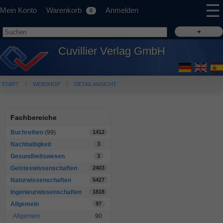
☰
Mein Konto
Warenkorb
Anmelden
0
Cuvillier Verlag GmbH
START
WEBSHOP
DETAILANSICHT
Fachbereiche
Buchreihen
(99)
1412
Nachhaltigkeit
3
Gesundheitswesen
3
Geisteswissenschaften
2403
Naturwissenschaften
5427
Ingenieurwissenschaften
1818
Allgemein
97
Allgemein
90