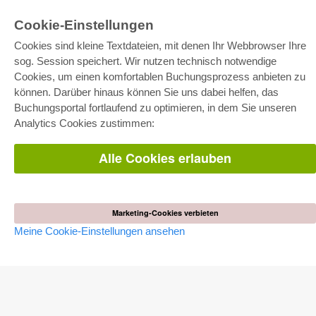
Cookie-Einstellungen
Cookies sind kleine Textdateien, mit denen Ihr Webbrowser Ihre
sog. Session speichert. Wir nutzen technisch notwendige
Cookies, um einen komfortablen Buchungsprozess anbieten zu
können. Darüber hinaus können Sie uns dabei helfen, das
E-COLLECTION
Buchungsportal fortlaufend zu optimieren, in dem Sie unseren
Gesamtpaket
Analytics Cookies zustimmen:
Fachbereichspakete
Pick & Choose
Bereitstellung von E-Books
Alle Cookies erlauben
Häufig gestellte Fragen (FAQ)
WEBSHOP
Alle Autoren
Marketing-Cookies verbieten
Versandkosten
Meine Cookie-Einstellungen ansehen
AGB
AUTOR WERDEN
Dissertation publizieren
Habilitation publizieren
Tagungsband publizieren
Forschungsbericht publizieren