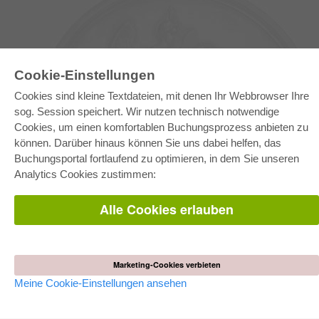
Cookie-Einstellungen
Cookies sind kleine Textdateien, mit denen Ihr Webbrowser Ihre
sog. Session speichert. Wir nutzen technisch notwendige
Cookies, um einen komfortablen Buchungsprozess anbieten zu
können. Darüber hinaus können Sie uns dabei helfen, das
E-COLLECTION
Buchungsportal fortlaufend zu optimieren, in dem Sie unseren
Gesamtpaket
Analytics Cookies zustimmen:
Fachbereichspakete
Pick & Choose
Bereitstellung von E-Books
Alle Cookies erlauben
Häufig gestellte Fragen (FAQ)
WEBSHOP
Alle Autoren
Marketing-Cookies verbieten
Versandkosten
AGB
Meine Cookie-Einstellungen ansehen
AUTOR WERDEN