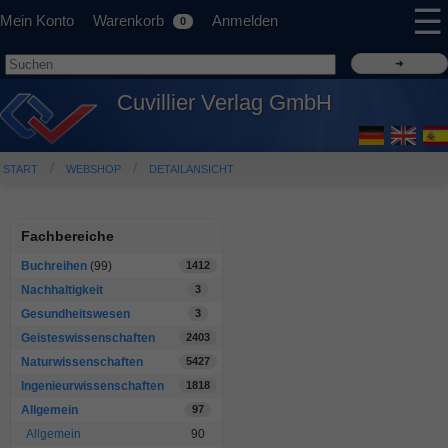
☰
Mein Konto
Warenkorb
Anmelden
0
Cuvillier Verlag GmbH
START
WEBSHOP
DETAILANSICHT
Fachbereiche
Buchreihen
(99)
1412
Nachhaltigkeit
3
Gesundheitswesen
3
Geisteswissenschaften
2403
Naturwissenschaften
5427
Ingenieurwissenschaften
1818
Allgemein
97
Allgemein
90