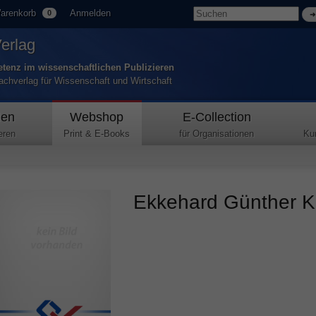
arenkorb
Anmelden
0
Verlag
tenz im wissenschaftlichen Publizieren
Fachverlag für Wissenschaft und Wirtschaft
den
Webshop
E-Collection
eren
Print & E-Books
für Organisationen
Ku
Ekkehard Günther Kö