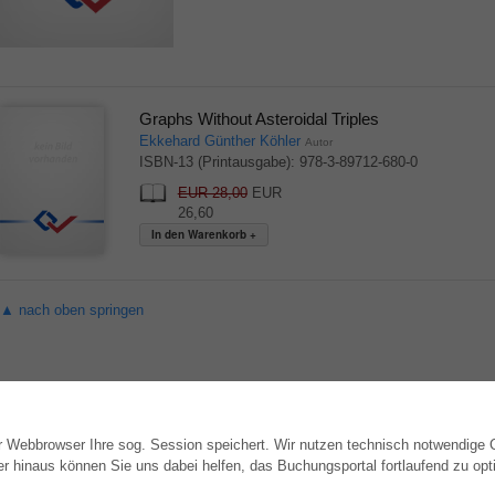
Graphs Without Asteroidal Triples
Ekkehard Günther Köhler
Autor
ISBN-13 (Printausgabe): 978-3-89712-680-0
EUR 28,00
EUR
26,60
▲ nach oben springen
hr Webbrowser Ihre sog. Session speichert. Wir nutzen technisch notwendige
WEBSHOP
AUTOR WERDEN
hinaus können Sie uns dabei helfen, das Buchungsportal fortlaufend zu opti
Alle Autoren
Dissertation publizieren