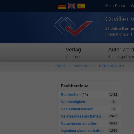
Mein Konto
W
Cuvillier 
37 Jahre Kompe
Internationaler 
Verlag
Autor wer
Über uns
Bei uns publizi
START
WEBSHOP
DETAILANSICHT
Fachbereiche
Buchreihen
(99)
1412
Nachhaltigkeit
3
Gesundheitswesen
3
Geisteswissenschaften
2403
Naturwissenschaften
5427
Ingenieurwissenschaften
1818