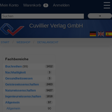
☰
Mein Konto
Warenkorb
Anmelden
0
Cuvillier Verlag GmbH
START
WEBSHOP
DETAILANSICHT
Fachbereiche
Buchreihen
(99)
1412
Nachhaltigkeit
3
Gesundheitswesen
3
Geisteswissenschaften
2403
Naturwissenschaften
5427
Ingenieurwissenschaften
1818
Allgemein
97
Allgemein
90