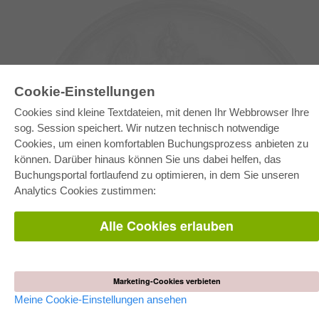
Cookie-Einstellungen
Cookies sind kleine Textdateien, mit denen Ihr Webbrowser Ihre
sog. Session speichert. Wir nutzen technisch notwendige
Cookies, um einen komfortablen Buchungsprozess anbieten zu
können. Darüber hinaus können Sie uns dabei helfen, das
E-COLLECTION
Buchungsportal fortlaufend zu optimieren, in dem Sie unseren
Gesamtpaket
Analytics Cookies zustimmen:
Fachbereichspakete
Pick & Choose
Bereitstellung von E-Books
Alle Cookies erlauben
Häufig gestellte Fragen (FAQ)
WEBSHOP
Alle Autoren
Marketing-Cookies verbieten
Versandkosten
AGB
Meine Cookie-Einstellungen ansehen