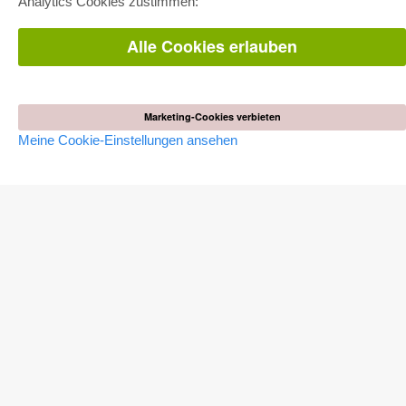
Analytics Cookies zustimmen:
Pick & Choose
Bereitstellung von E-Books
Häufig gestellte Fragen (FAQ)
Alle Cookies erlauben
WEBSHOP
Alle Autoren
Marketing-Cookies verbieten
Versandkosten
AGB
Meine Cookie-Einstellungen ansehen
AUTOR WERDEN
Dissertation publizieren
Habilitation publizieren
Tagungsband publizieren
Forschungsbericht publizieren
Kongressband publizieren
VERLAG
Lizenzbedingungen
Widerrufsbelehrung
Impressum
Cookie-Einstellungen
Datenschutzerklärung