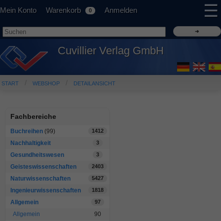
☰
Mein Konto
Warenkorb
Anmelden
0
Cuvillier Verlag GmbH
START
WEBSHOP
DETAILANSICHT
Fachbereiche
Buchreihen
(99)
1412
Nachhaltigkeit
3
Gesundheitswesen
3
Geisteswissenschaften
2403
Naturwissenschaften
5427
Ingenieurwissenschaften
1818
Allgemein
97
Allgemein
90