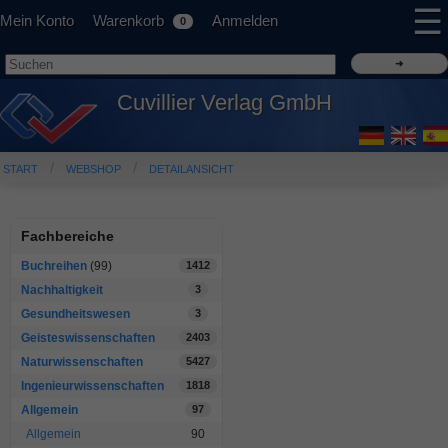
☰
Mein Konto
Warenkorb
Anmelden
0
Cuvillier Verlag GmbH
START
WEBSHOP
DETAILANSICHT
Fachbereiche
Buchreihen
(99)
1412
Nachhaltigkeit
3
Gesundheitswesen
3
Geisteswissenschaften
2403
Naturwissenschaften
5427
Ingenieurwissenschaften
1818
Allgemein
97
Allgemein
90