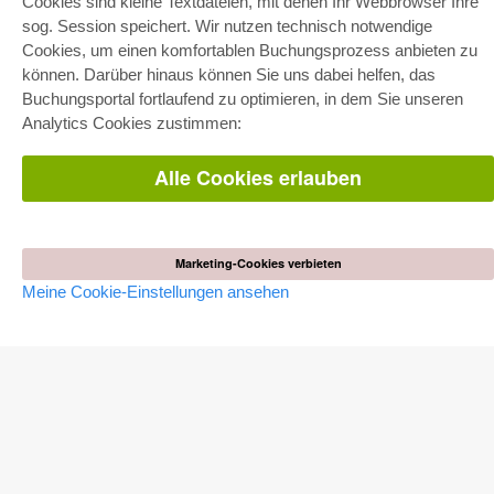
Cookies sind kleine Textdateien, mit denen Ihr Webbrowser Ihre
sog. Session speichert. Wir nutzen technisch notwendige
Cookies, um einen komfortablen Buchungsprozess anbieten zu
können. Darüber hinaus können Sie uns dabei helfen, das
E-COLLECTION
Buchungsportal fortlaufend zu optimieren, in dem Sie unseren
Gesamtpaket
Analytics Cookies zustimmen:
Fachbereichspakete
Pick & Choose
Bereitstellung von E-Books
Alle Cookies erlauben
Häufig gestellte Fragen (FAQ)
WEBSHOP
Marketing-Cookies verbieten
Alle Autoren
Versandkosten
Meine Cookie-Einstellungen ansehen
AGB
AUTOR WERDEN
Dissertation publizieren
Habilitation publizieren
Tagungsband publizieren
Forschungsbericht publizieren
Kongressband publizieren