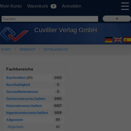
☰
Mein Konto
Warenkorb
Anmelden
0
Cuvillier Verlag GmbH
START
WEBSHOP
DETAILANSICHT
Fachbereiche
Buchreihen
(99)
1412
Nachhaltigkeit
3
Gesundheitswesen
3
Geisteswissenschaften
2403
Naturwissenschaften
5427
Ingenieurwissenschaften
1818
Allgemein
97
Allgemein
90