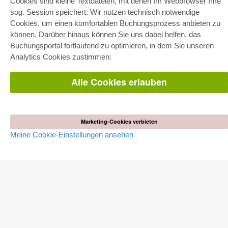
Cookies sind kleine Textdateien, mit denen Ihr Webbrowser Ihre
sog. Session speichert. Wir nutzen technisch notwendige
Cookies, um einen komfortablen Buchungsprozess anbieten zu
können. Darüber hinaus können Sie uns dabei helfen, das
E-COLLECTION
Buchungsportal fortlaufend zu optimieren, in dem Sie unseren
Gesamtpaket
Analytics Cookies zustimmen:
Fachbereichspakete
Pick & Choose
Bereitstellung von E-Books
Alle Cookies erlauben
Häufig gestellte Fragen (FAQ)
WEBSHOP
Marketing-Cookies verbieten
Alle Autoren
Versandkosten
Meine Cookie-Einstellungen ansehen
AGB
AUTOR WERDEN
Dissertation publizieren
Habilitation publizieren
Tagungsband publizieren
Forschungsbericht publizieren
Kongressband publizieren