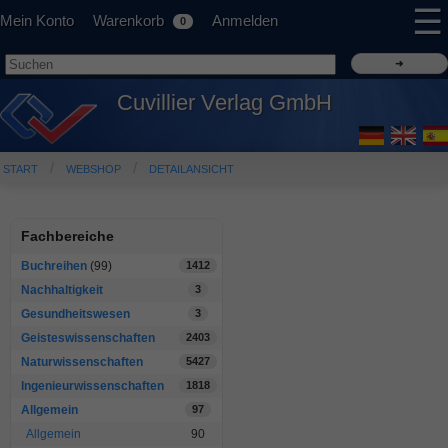
☰
Mein Konto
Warenkorb
Anmelden
0
Cuvillier Verlag GmbH
START
WEBSHOP
DETAILANSICHT
Fachbereiche
Buchreihen
(99)
1412
Nachhaltigkeit
3
Gesundheitswesen
3
Geisteswissenschaften
2403
Naturwissenschaften
5427
Ingenieurwissenschaften
1818
Allgemein
97
Allgemein
90