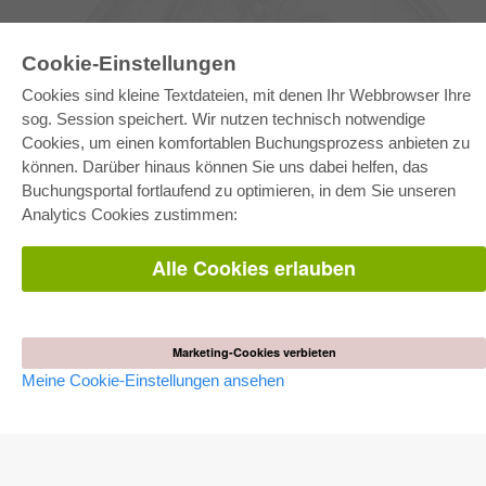
Cookie-Einstellungen
Cookies sind kleine Textdateien, mit denen Ihr Webbrowser Ihre
sog. Session speichert. Wir nutzen technisch notwendige
Cookies, um einen komfortablen Buchungsprozess anbieten zu
können. Darüber hinaus können Sie uns dabei helfen, das
E-COLLECTION
Buchungsportal fortlaufend zu optimieren, in dem Sie unseren
Gesamtpaket
Analytics Cookies zustimmen:
Fachbereichspakete
Pick & Choose
Bereitstellung von E-Books
Alle Cookies erlauben
Häufig gestellte Fragen (FAQ)
WEBSHOP
Alle Autoren
Marketing-Cookies verbieten
Versandkosten
Meine Cookie-Einstellungen ansehen
AGB
AUTOR WERDEN
Dissertation publizieren
Habilitation publizieren