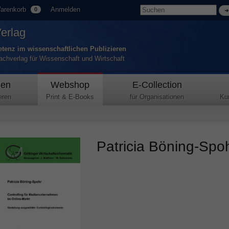
arenkorb
Anmelden
0
Verlag
tenz im wissenschaftlichen Publizieren
Fachverlag für Wissenschaft und Wirtschaft
den
Webshop
E-Collection
eren
Print & E-Books
für Organisationen
Ku
Patricia Böning-Spoh