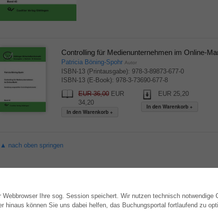
Controlling für Medienunternehmen im Online-Ma
Patricia Böning-Spohr
Autor
ISBN-13 (Printausgabe): 978-3-89873-677-0
ISBN-13 (E-Book): 978-3-73690-677-8
EUR 36,00
EUR
EUR 25,20
34,20
▲ nach oben springen
hr Webbrowser Ihre sog. Session speichert. Wir nutzen technisch notwendige
WEBSHOP
AUTOR WERDEN
hinaus können Sie uns dabei helfen, das Buchungsportal fortlaufend zu opti
Alle Autoren
Dissertation publizieren