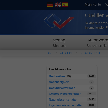
Mein Konto
W
Cuvillier 
37 Jahre Kompe
Internationaler 
Verlag
Autor wer
Über uns
Bei uns publizi
START
WEBSHOP
DETAILANSICHT
Fachbereiche
Buchreihen
(99)
1412
Nachhaltigkeit
3
Gesundheitswesen
3
Geisteswissenschaften
2403
Naturwissenschaften
5427
Ingenieurwissenschaften
1818