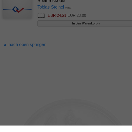
Spektroskopie
Tobias Steinel
Autor
EUR 24,21
EUR 23,00
▲ nach oben springen