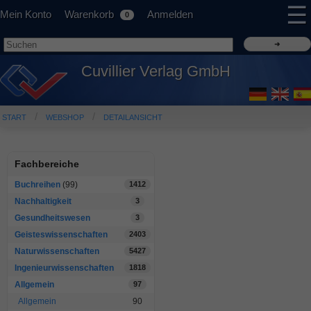
☰
Mein Konto
Warenkorb
Anmelden
0
Cuvillier Verlag GmbH
START
WEBSHOP
DETAILANSICHT
Fachbereiche
Buchreihen
(99)
1412
Nachhaltigkeit
3
Gesundheitswesen
3
Geisteswissenschaften
2403
Naturwissenschaften
5427
Ingenieurwissenschaften
1818
Allgemein
97
Allgemein
90