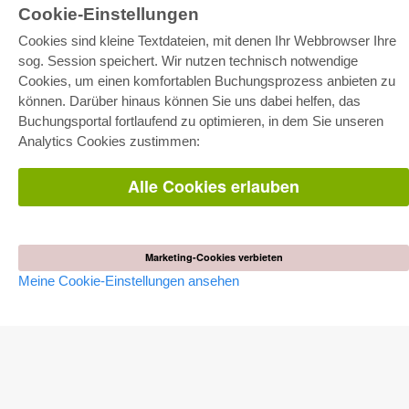
Cookie-Einstellungen
Cookies sind kleine Textdateien, mit denen Ihr Webbrowser Ihre
sog. Session speichert. Wir nutzen technisch notwendige
Cookies, um einen komfortablen Buchungsprozess anbieten zu
können. Darüber hinaus können Sie uns dabei helfen, das
E-COLLECTION
Buchungsportal fortlaufend zu optimieren, in dem Sie unseren
Gesamtpaket
Analytics Cookies zustimmen:
Fachbereichspakete
Pick & Choose
Bereitstellung von E-Books
Alle Cookies erlauben
Häufig gestellte Fragen (FAQ)
WEBSHOP
Alle Autoren
Marketing-Cookies verbieten
Versandkosten
Meine Cookie-Einstellungen ansehen
AGB
AUTOR WERDEN
Dissertation publizieren
Habilitation publizieren
Tagungsband publizieren
Forschungsbericht publizieren
Kongressband publizieren