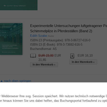
Experimentelle Untersuchungen luftgetragener Pa
Schimmelpilze in Pferdeställen (Band 2)
Edith Szabo
Autor
ISBN-13 (Printausgabe): 978-3-86727-616-0
ISBN-13 (E-Book): 978-3-73692-616-5
Buchendformat: A5
EUR 23,00
EUR
EUR 16,10
21,85
▲ nach oben springen
hr Webbrowser Ihre sog. Session speichert. Wir nutzen technisch notwendige
WEBSHOP
AUTOR WERDEN
hinaus können Sie uns dabei helfen, das Buchungsportal fortlaufend zu opti
Alle Autoren
Dissertation publizieren