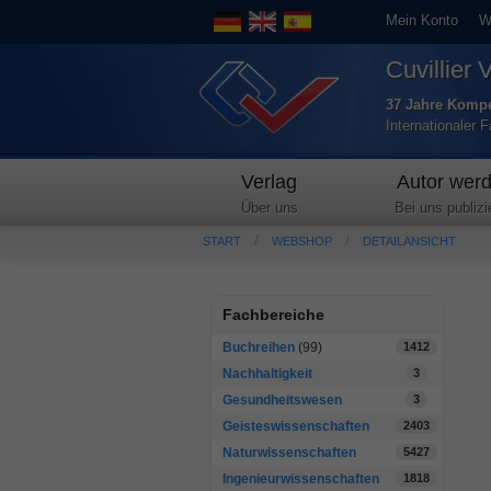
Mein Konto
W
Cuvillier 
37 Jahre Kompe
Internationaler 
Verlag
Autor wer
Über uns
Bei uns publizi
START
WEBSHOP
DETAILANSICHT
Fachbereiche
Buchreihen
(99)
1412
Nachhaltigkeit
3
Gesundheitswesen
3
Geisteswissenschaften
2403
Naturwissenschaften
5427
Ingenieurwissenschaften
1818