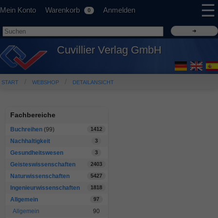
☰
Mein Konto
Warenkorb
Anmelden
0
Cuvillier Verlag GmbH
START
WEBSHOP
DETAILANSICHT
Fachbereiche
Buchreihen
(99)
1412
Nachhaltigkeit
3
Gesundheitswesen
3
Geisteswissenschaften
2403
Naturwissenschaften
5427
Ingenieurwissenschaften
1818
Allgemein
97
Allgemein
90