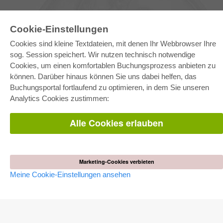
Cookie-Einstellungen
Cookies sind kleine Textdateien, mit denen Ihr Webbrowser Ihre
sog. Session speichert. Wir nutzen technisch notwendige
Cookies, um einen komfortablen Buchungsprozess anbieten zu
können. Darüber hinaus können Sie uns dabei helfen, das
E-COLLECTION
Buchungsportal fortlaufend zu optimieren, in dem Sie unseren
Gesamtpaket
Analytics Cookies zustimmen:
Fachbereichspakete
Pick & Choose
Bereitstellung von E-Books
Alle Cookies erlauben
Häufig gestellte Fragen (FAQ)
WEBSHOP
Alle Autoren
Marketing-Cookies verbieten
Versandkosten
Meine Cookie-Einstellungen ansehen
AGB
AUTOR WERDEN
Dissertation publizieren
Habilitation publizieren