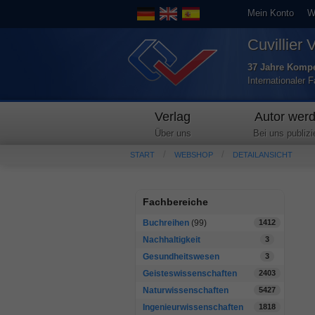
Mein Konto
W
Cuvillier 
37 Jahre Kompe
Internationaler 
Verlag
Autor wer
Über uns
Bei uns publizi
START
WEBSHOP
DETAILANSICHT
Fachbereiche
Buchreihen
(99)
1412
Nachhaltigkeit
3
Gesundheitswesen
3
Geisteswissenschaften
2403
Naturwissenschaften
5427
Ingenieurwissenschaften
1818