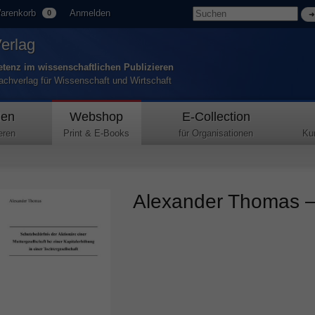
arenkorb
Anmelden
0
Verlag
tenz im wissenschaftlichen Publizieren
Fachverlag für Wissenschaft und Wirtschaft
den
Webshop
E-Collection
eren
Print & E-Books
für Organisationen
Ku
Alexander Thomas – 