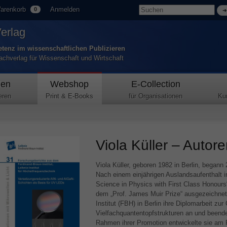
arenkorb
Anmelden
0
Verlag
tenz im wissenschaftlichen Publizieren
Fachverlag für Wissenschaft und Wirtschaft
den
Webshop
E-Collection
eren
Print & E-Books
für Organisationen
Ku
Viola Küller – Autore
Viola Küller, geboren 1982 in Berlin, began
Nach einem einjährigen Auslandsaufenthalt i
Science in Physics with First Class Honours“
dem „Prof. James Muir Prize“ ausgezeichnet 
Institut (
FBH
) in Berlin ihre Diplomarbeit zu
Vielfachquantentopfstrukturen an und beende
Rahmen ihrer Promotion entwickelte sie am