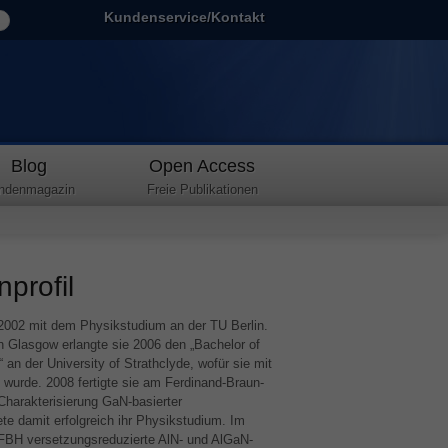
Kundenservice/Kontakt
Blog
Open Access
ndenmagazin
Freie Publikationen
nprofil
n 2002 mit dem Physikstudium an der TU Berlin.
n Glasgow erlangte sie 2006 den „Bachelor of
 an der University of Strathclyde, wofür sie mit
wurde. 2008 fertigte sie am Ferdinand-Braun-
r Charakterisierung GaN-basierter
te damit erfolgreich ihr Physikstudium. Im
FBH
versetzungsreduzierte AlN- und AlGaN-