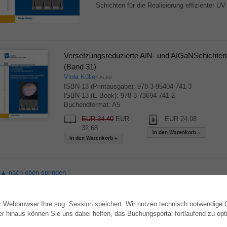
Schichten für die Realisierung effizienter UV
Versetzungsreduzierte AIN- und AIGaNSchichten
(Band 31)
Viola Küller
Autor
ISBN-13 (Printausgabe): 978-3-95404-741-3
ISBN-13 (E-Book): 978-3-73694-741-2
Buchendformat: A5
EUR 34,40
EUR
EUR 24,08
32,68
▲ nach oben springen
hr Webbrowser Ihre sog. Session speichert. Wir nutzen technisch notwendige
WEBSHOP
AUTOR WERDEN
hinaus können Sie uns dabei helfen, das Buchungsportal fortlaufend zu opti
Alle Autoren
Dissertation publizieren