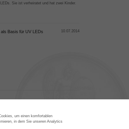
 LEDs. Sie ist verheiratet und hat zwei Kinder.
10.07.2014
 als Basis für UV LEDs
 Cookies, um einen komfortablen
VERLAG
mieren, in dem Sie unseren Analytics
Lizenzbedingungen