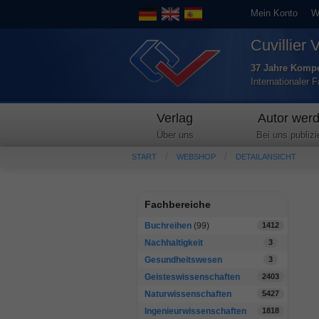
Mein Konto
W
Cuvillier 
37 Jahre Kompe
Internationaler 
Verlag
Autor wer
Über uns
Bei uns publizi
START
WEBSHOP
DETAILANSICHT
Fachbereiche
Buchreihen
(99)
1412
Nachhaltigkeit
3
Gesundheitswesen
3
Geisteswissenschaften
2403
Naturwissenschaften
5427
Ingenieurwissenschaften
1818