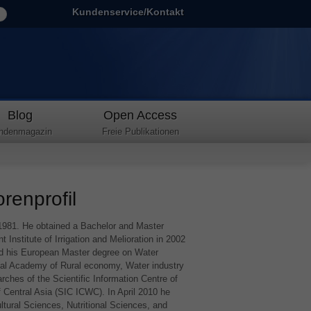
Kundenservice/Kontakt
Blog
Open Access
ndenmagazin
Freie Publikationen
renprofil
1981. He obtained a Bachelor and Master
nstitute of Irrigation and Melioration in 2002
ed his European Master degree on Water
al Academy of Rural economy, Water industry
rches of the Scientific Information Centre of
 Central Asia (
SIC
ICWC
). In April 2010 he
ultural Sciences, Nutritional Sciences, and