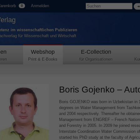
arenkorb
Anmelden
0
Verlag
tenz im wissenschaftlichen Publizieren
Fachverlag für Wissenschaft und Wirtschaft
den
Webshop
E-Collection
eren
Print & E-Books
für Organisationen
Ku
Boris Gojenko – Auto
Boris
GOJENKO
was born in Uzbekistan in 
degrees on Water Management from Tashkent I
and 2004 respectively. Thereafter he obtain
Management from
ENGREF
– French Nation
and Forestry in 2005. In 2009 he joined resea
Interstate Coordination Water Commission of
started his PhD study at the faculty of Agric