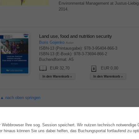
Environmental Management at Justus-Liebig U
2014.
Land use, food and nutrition security
Boris Gojenko
Autor
ISBN-13 (Printausgabe): 978-3-95404-866-3
ISBN-13 (E-Book): 978-3-73694-866-2
Buchendformat: A5
EUR 32,70
EUR 0,00
▲ nach oben springen
hr Webbrowser Ihre sog. Session speichert. Wir nutzen technisch notwendige
WEBSHOP
AUTOR WERDEN
hinaus können Sie uns dabei helfen, das Buchungsportal fortlaufend zu opti
Alle Autoren
Dissertation publizieren