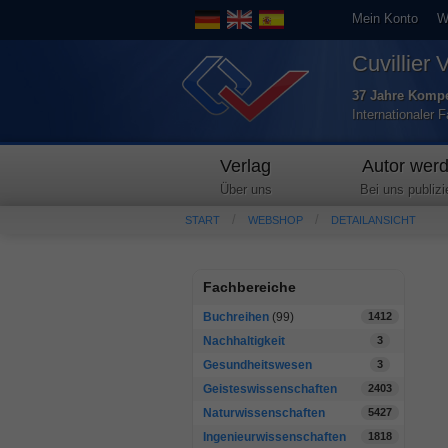
Mein Konto
W
Cuvillier 
37 Jahre Kompe
Internationaler 
Verlag
Autor wer
Über uns
Bei uns publizi
START
WEBSHOP
DETAILANSICHT
Fachbereiche
Buchreihen
(99)
1412
Nachhaltigkeit
3
Gesundheitswesen
3
Geisteswissenschaften
2403
Naturwissenschaften
5427
Ingenieurwissenschaften
1818