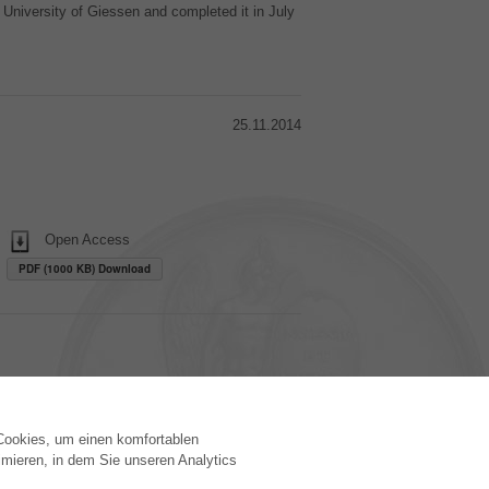
niversity of Giessen and completed it in July
25.11.2014
Open Access
PDF (1000 KB) Download
 Cookies, um einen komfortablen
VERLAG
mieren, in dem Sie unseren Analytics
Lizenzbedingungen