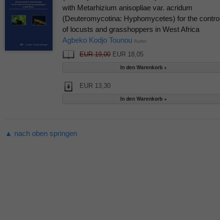
with Metarhizium anisopliae var. acridum
(Deuteromycotina: Hyphomycetes) for the contro
of locusts and grasshoppers in West Africa
Agbeko Kodjo Tounou
Autor
EUR 19,00
EUR 18,05
EUR 13,30
▲ nach oben springen