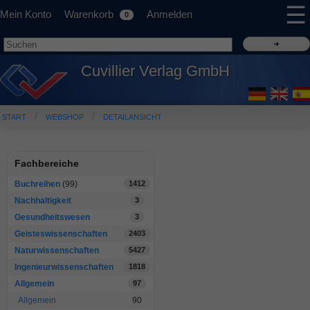
☰
Mein Konto
Warenkorb
Anmelden
0
Cuvillier Verlag GmbH
START
WEBSHOP
DETAILANSICHT
Fachbereiche
Buchreihen
(99)
1412
Nachhaltigkeit
3
Gesundheitswesen
3
Geisteswissenschaften
2403
Naturwissenschaften
5427
Ingenieurwissenschaften
1818
Allgemein
97
Allgemein
90