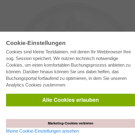
Cookie-Einstellungen
Cookies sind kleine Textdateien, mit denen Ihr Webbrowser Ihre
sog. Session speichert. Wir nutzen technisch notwendige
Cookies, um einen komfortablen Buchungsprozess anbieten zu
können. Darüber hinaus können Sie uns dabei helfen, das
E-COLLECTION
Buchungsportal fortlaufend zu optimieren, in dem Sie unseren
Gesamtpaket
Analytics Cookies zustimmen:
Fachbereichspakete
Pick & Choose
Bereitstellung von E-Books
Alle Cookies erlauben
Häufig gestellte Fragen (FAQ)
WEBSHOP
Alle Autoren
Marketing-Cookies verbieten
Versandkosten
AGB
Meine Cookie-Einstellungen ansehen