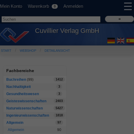
☰
Mein Konto
Warenkorb
Anmelden
0
Cuvillier Verlag GmbH
START
WEBSHOP
DETAILANSICHT
Fachbereiche
Buchreihen
(99)
1412
Nachhaltigkeit
3
Gesundheitswesen
3
Geisteswissenschaften
2403
Naturwissenschaften
5427
Ingenieurwissenschaften
1818
Allgemein
97
Allgemein
90