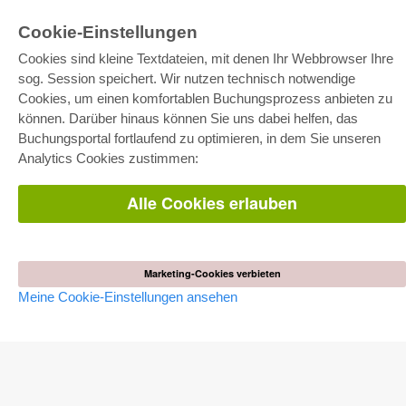
Cookie-Einstellungen
Cookies sind kleine Textdateien, mit denen Ihr Webbrowser Ihre
sog. Session speichert. Wir nutzen technisch notwendige
Cookies, um einen komfortablen Buchungsprozess anbieten zu
können. Darüber hinaus können Sie uns dabei helfen, das
E-COLLECTION
Buchungsportal fortlaufend zu optimieren, in dem Sie unseren
Gesamtpaket
Analytics Cookies zustimmen:
Fachbereichspakete
Pick & Choose
Bereitstellung von E-Books
Alle Cookies erlauben
Häufig gestellte Fragen (FAQ)
WEBSHOP
Alle Autoren
Marketing-Cookies verbieten
Versandkosten
Meine Cookie-Einstellungen ansehen
AGB
AUTOR WERDEN
Dissertation publizieren
Habilitation publizieren
Tagungsband publizieren
Forschungsbericht publizieren