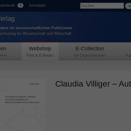
arenkorb
Anmelden
0
Verlag
tenz im wissenschaftlichen Publizieren
Fachverlag für Wissenschaft und Wirtschaft
den
Webshop
E-Collection
eren
Print & E-Books
für Organisationen
Ku
Claudia Villiger – Au