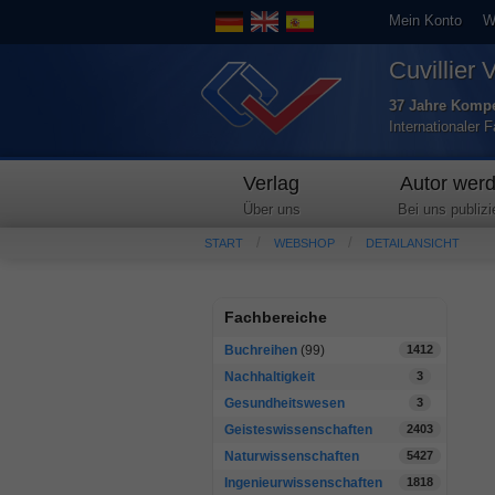
Mein Konto
W
Cuvillier 
37 Jahre Kompe
Internationaler 
Verlag
Autor wer
Über uns
Bei uns publizi
START
WEBSHOP
DETAILANSICHT
Fachbereiche
Buchreihen
(99)
1412
Nachhaltigkeit
3
Gesundheitswesen
3
Geisteswissenschaften
2403
Naturwissenschaften
5427
Ingenieurwissenschaften
1818