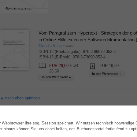
Vom Paragraf zum Hypertext - Strategien der glob
in Online-Hilfetexten der Softwaredokumentation 
Claudia Villiger
Autor
ISBN-13 (Printausgabe): 978-3-89873-352-6
ISBN-13 (E-Book): 978-3-73690-352-4
EUR 28,00
EUR
EUR 19,60
26,60
▲ nach oben springen
hr Webbrowser Ihre sog. Session speichert. Wir nutzen technisch notwendige
WEBSHOP
AUTOR WERDEN
hinaus können Sie uns dabei helfen, das Buchungsportal fortlaufend zu opti
Alle Autoren
Dissertation publizieren