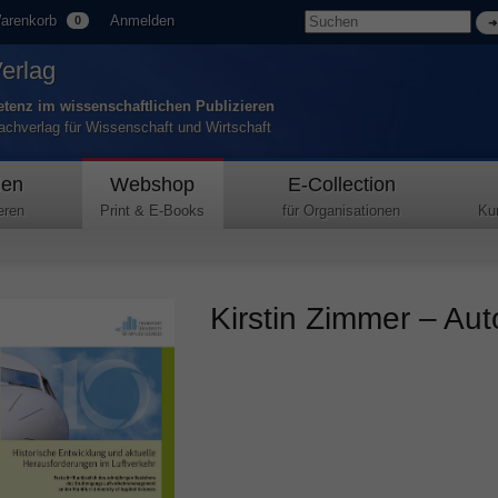
arenkorb
Anmelden
0
Verlag
tenz im wissenschaftlichen Publizieren
Fachverlag für Wissenschaft und Wirtschaft
den
Webshop
E-Collection
eren
Print & E-Books
für Organisationen
Ku
Kirstin Zimmer – Aut