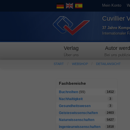
Mein Konto
W
Cuvillier 
37 Jahre Kompe
Internationaler 
Verlag
Autor wer
Über uns
Bei uns publizi
START
WEBSHOP
DETAILANSICHT
Fachbereiche
Buchreihen
(99)
1412
Nachhaltigkeit
3
Gesundheitswesen
3
Geisteswissenschaften
2403
Naturwissenschaften
5427
Ingenieurwissenschaften
1818