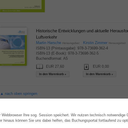
Historische Entwicklungen und aktuelle Herausf
Luftverkehr
Martin Harsche
Kirstin Zimmer
Herausgeber
Herausgeber
ISBN-13 (Printausgabe): 978-3-73699-362-4
ISBN-13 (E-Book): 978-3-73698-362-5
Buchendformat: A5
EUR 27,60
EUR 0,00
▲ nach oben springen
hr Webbrowser Ihre sog. Session speichert. Wir nutzen technisch notwendige
WEBSHOP
AUTOR WERDEN
hinaus können Sie uns dabei helfen, das Buchungsportal fortlaufend zu opti
Alle Autoren
Dissertation publizieren