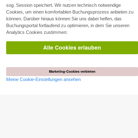
sog. Session speichert. Wir nutzen technisch notwendige
Cookies, um einen komfortablen Buchungsprozess anbieten zu
E-COLLECTION
können. Darüber hinaus können Sie uns dabei helfen, das
Gesamtpaket
Buchungsportal fortlaufend zu optimieren, in dem Sie unseren
Fachbereichspakete
Analytics Cookies zustimmen:
Pick & Choose
Bereitstellung von E-Books
Häufig gestellte Fragen (FAQ)
Alle Cookies erlauben
WEBSHOP
Alle Autoren
Versandkosten
Marketing-Cookies verbieten
AGB
Meine Cookie-Einstellungen ansehen
AUTOR WERDEN
Dissertation publizieren
Habilitation publizieren
Tagungsband publizieren
Forschungsbericht publizieren
Kongressband publizieren
VERLAG