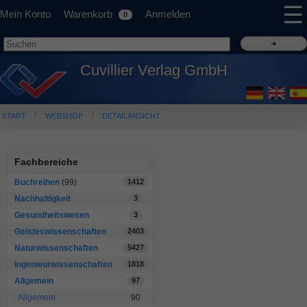
☰
Mein Konto
Warenkorb
Anmelden
0
Cuvillier Verlag GmbH
START
WEBSHOP
DETAILANSICHT
Fachbereiche
Buchreihen
(99)
1412
Nachhaltigkeit
3
Gesundheitswesen
3
Geisteswissenschaften
2403
Naturwissenschaften
5427
Ingenieurwissenschaften
1818
Allgemein
97
Allgemein
90