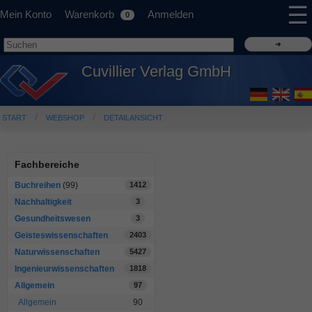
☰
Mein Konto
Warenkorb
Anmelden
0
Cuvillier Verlag GmbH
START
WEBSHOP
DETAILANSICHT
Fachbereiche
Buchreihen
(99)
1412
Nachhaltigkeit
3
Gesundheitswesen
3
Geisteswissenschaften
2403
Naturwissenschaften
5427
Ingenieurwissenschaften
1818
Allgemein
97
Allgemein
90