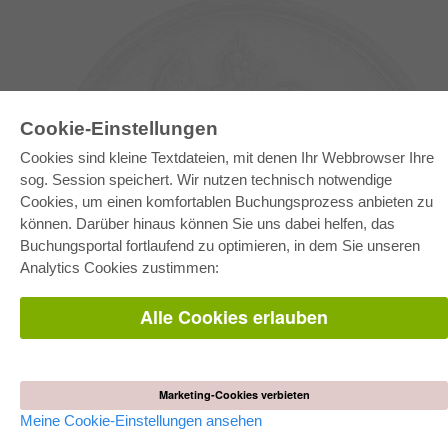
Cookie-Einstellungen
Cookies sind kleine Textdateien, mit denen Ihr Webbrowser Ihre
sog. Session speichert. Wir nutzen technisch notwendige
Cookies, um einen komfortablen Buchungsprozess anbieten zu
können. Darüber hinaus können Sie uns dabei helfen, das
E-COLLECTION
Buchungsportal fortlaufend zu optimieren, in dem Sie unseren
Gesamtpaket
Analytics Cookies zustimmen:
Fachbereichspakete
Pick & Choose
Bereitstellung von E-Books
Alle Cookies erlauben
Häufig gestellte Fragen (FAQ)
WEBSHOP
Alle Autoren
Marketing-Cookies verbieten
Versandkosten
AGB
Meine Cookie-Einstellungen ansehen