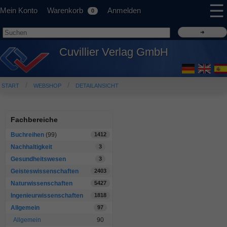
☰
Mein Konto
Warenkorb
Anmelden
0
Cuvillier Verlag GmbH
START
WEBSHOP
DETAILANSICHT
Fachbereiche
Buchreihen
(99)
1412
Nachhaltigkeit
3
Gesundheitswesen
3
Geisteswissenschaften
2403
Naturwissenschaften
5427
Ingenieurwissenschaften
1818
Allgemein
97
Allgemein
90