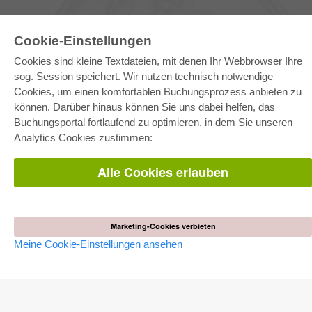
Cookie-Einstellungen
Cookies sind kleine Textdateien, mit denen Ihr Webbrowser Ihre
sog. Session speichert. Wir nutzen technisch notwendige
Cookies, um einen komfortablen Buchungsprozess anbieten zu
können. Darüber hinaus können Sie uns dabei helfen, das
E-COLLECTION
Buchungsportal fortlaufend zu optimieren, in dem Sie unseren
Gesamtpaket
Analytics Cookies zustimmen:
Fachbereichspakete
Pick & Choose
Bereitstellung von E-Books
Alle Cookies erlauben
Häufig gestellte Fragen (FAQ)
WEBSHOP
Alle Autoren
Marketing-Cookies verbieten
Versandkosten
Meine Cookie-Einstellungen ansehen
AGB
AUTOR WERDEN
Dissertation publizieren
Habilitation publizieren