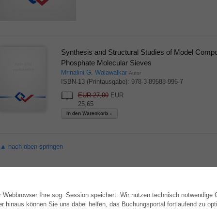
Synthesis and Structural Studies of Model Compo
Phosphate Molecular Sieves
Mrinalini G. Walawalkar
Autor
ISBN-13 (Printausgabe): 978-3-89588-996-7
EUR 27,00
EUR
25,65
▲ nach oben springen
hr Webbrowser Ihre sog. Session speichert. Wir nutzen technisch notwendige
WEBSHOP
AUTOR WERDEN
hinaus können Sie uns dabei helfen, das Buchungsportal fortlaufend zu opti
Alle Autoren
Dissertation publizieren