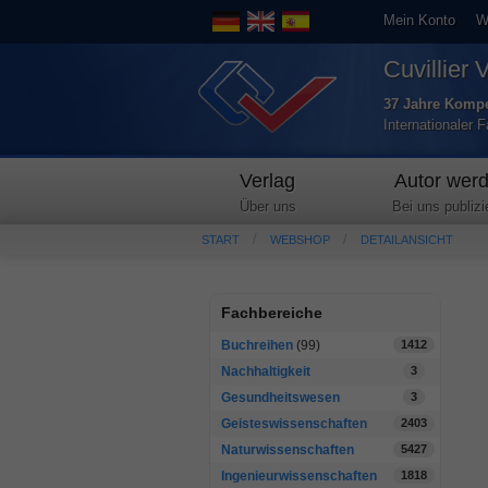
Mein Konto
W
Cuvillier 
37 Jahre Kompe
Internationaler 
Verlag
Autor wer
Über uns
Bei uns publizi
START
WEBSHOP
DETAILANSICHT
Fachbereiche
Buchreihen
(99)
1412
Nachhaltigkeit
3
Gesundheitswesen
3
Geisteswissenschaften
2403
Naturwissenschaften
5427
Ingenieurwissenschaften
1818