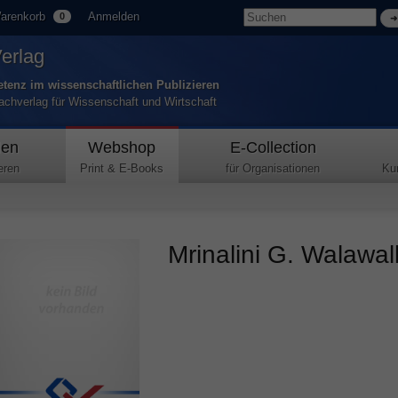
arenkorb
Anmelden
0
Verlag
tenz im wissenschaftlichen Publizieren
Fachverlag für Wissenschaft und Wirtschaft
den
Webshop
E-Collection
eren
Print & E-Books
für Organisationen
Ku
Mrinalini G. Walawal