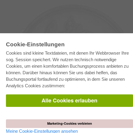
Cookie-Einstellungen
Cookies sind kleine Textdateien, mit denen Ihr Webbrowser Ihre
sog. Session speichert. Wir nutzen technisch notwendige
Cookies, um einen komfortablen Buchungsprozess anbieten zu
können. Darüber hinaus können Sie uns dabei helfen, das
E-COLLECTION
Buchungsportal fortlaufend zu optimieren, in dem Sie unseren
Gesamtpaket
Analytics Cookies zustimmen:
Fachbereichspakete
Pick & Choose
Bereitstellung von E-Books
Alle Cookies erlauben
Häufig gestellte Fragen (FAQ)
WEBSHOP
Alle Autoren
Marketing-Cookies verbieten
Versandkosten
AGB
Meine Cookie-Einstellungen ansehen