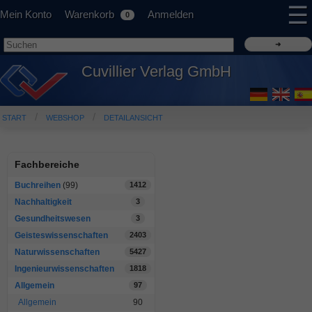
☰
Mein Konto
Warenkorb
Anmelden
0
Cuvillier Verlag GmbH
START
WEBSHOP
DETAILANSICHT
Fachbereiche
Buchreihen
(99)
1412
Nachhaltigkeit
3
Gesundheitswesen
3
Geisteswissenschaften
2403
Naturwissenschaften
5427
Ingenieurwissenschaften
1818
Allgemein
97
Allgemein
90