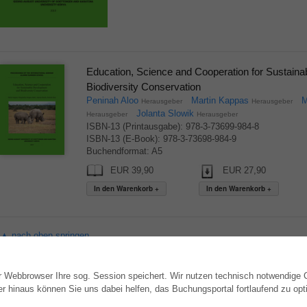
Education, Science and Cooperation for Sustain
Biodiversity Conservation
Peninah Aloo
Martin Kappas
M
Herausgeber
Herausgeber
Jolanta Slowik
Herausgeber
Herausgeber
ISBN-13 (Printausgabe): 978-3-73699-984-8
ISBN-13 (E-Book): 978-3-73698-984-9
Buchendformat: A5
EUR 39,90
EUR 27,90
▲ nach oben springen
hr Webbrowser Ihre sog. Session speichert. Wir nutzen technisch notwendige
WEBSHOP
AUTOR WERDEN
hinaus können Sie uns dabei helfen, das Buchungsportal fortlaufend zu opti
Alle Autoren
Dissertation publizieren