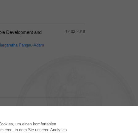
12.03.2019
able Development and
argaretha Pangau-Adam
 Cookies, um einen komfortablen
VERLAG
mieren, in dem Sie unseren Analytics
Lizenzbedingungen