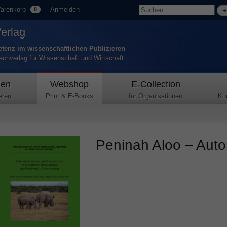
arenkorb
Anmelden
0
Verlag
tenz im wissenschaftlichen Publizieren
Fachverlag für Wissenschaft und Wirtschaft
den
Webshop
E-Collection
eren
Print & E-Books
für Organisationen
Ku
Peninah Aloo – Autor