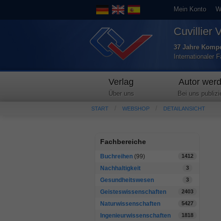
Mein Konto
W
Cuvillier 
37 Jahre Kompe
Internationaler 
Verlag
Autor wer
Über uns
Bei uns publizi
START
WEBSHOP
DETAILANSICHT
Fachbereiche
Buchreihen
(99)
1412
Nachhaltigkeit
3
Gesundheitswesen
3
Geisteswissenschaften
2403
Naturwissenschaften
5427
Ingenieurwissenschaften
1818