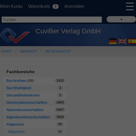
☰
Mein Konto
Warenkorb
Anmelden
0
Cuvillier Verlag GmbH
START
WEBSHOP
DETAILANSICHT
Fachbereiche
Buchreihen
(99)
1412
Nachhaltigkeit
3
Gesundheitswesen
3
Geisteswissenschaften
2403
Naturwissenschaften
5427
Ingenieurwissenschaften
1818
Allgemein
97
Allgemein
90