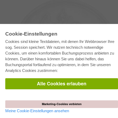
Cookie-Einstellungen
Cookies sind kleine Textdateien, mit denen Ihr Webbrowser Ihre
sog. Session speichert. Wir nutzen technisch notwendige
Cookies, um einen komfortablen Buchungsprozess anbieten zu
können. Darüber hinaus können Sie uns dabei helfen, das
E-COLLECTION
Buchungsportal fortlaufend zu optimieren, in dem Sie unseren
Gesamtpaket
Analytics Cookies zustimmen:
Fachbereichspakete
Pick & Choose
Bereitstellung von E-Books
Alle Cookies erlauben
Häufig gestellte Fragen (FAQ)
WEBSHOP
Alle Autoren
Marketing-Cookies verbieten
Versandkosten
AGB
Meine Cookie-Einstellungen ansehen