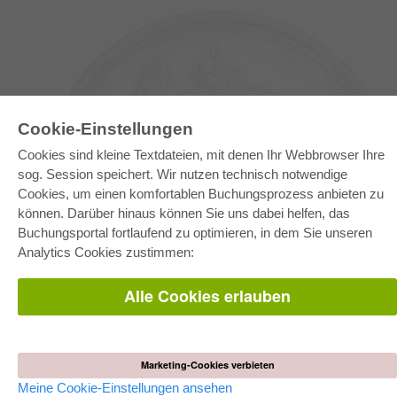
Cookie-Einstellungen
Cookies sind kleine Textdateien, mit denen Ihr Webbrowser Ihre
sog. Session speichert. Wir nutzen technisch notwendige
Cookies, um einen komfortablen Buchungsprozess anbieten zu
können. Darüber hinaus können Sie uns dabei helfen, das
E-COLLECTION
Buchungsportal fortlaufend zu optimieren, in dem Sie unseren
Gesamtpaket
Analytics Cookies zustimmen:
Fachbereichspakete
Pick & Choose
Bereitstellung von E-Books
Alle Cookies erlauben
Häufig gestellte Fragen (FAQ)
WEBSHOP
Alle Autoren
Marketing-Cookies verbieten
Versandkosten
AGB
Meine Cookie-Einstellungen ansehen