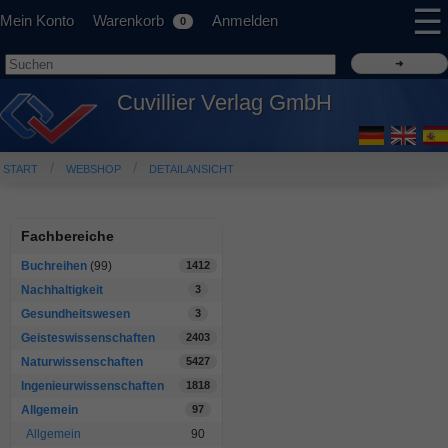
☰
Mein Konto
Warenkorb
Anmelden
0
Cuvillier Verlag GmbH
START
WEBSHOP
DETAILANSICHT
Fachbereiche
Buchreihen
(99)
1412
Nachhaltigkeit
3
Gesundheitswesen
3
Geisteswissenschaften
2403
Naturwissenschaften
5427
Ingenieurwissenschaften
1818
Allgemein
97
Allgemein
90