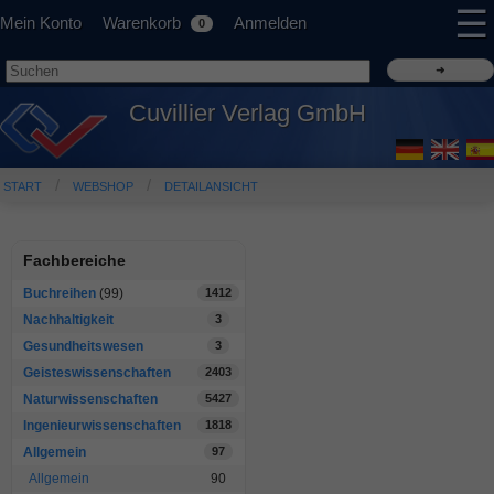
☰
Mein Konto
Warenkorb
Anmelden
0
Cuvillier Verlag GmbH
START
WEBSHOP
DETAILANSICHT
Fachbereiche
Buchreihen
(99)
1412
Nachhaltigkeit
3
Gesundheitswesen
3
Geisteswissenschaften
2403
Naturwissenschaften
5427
Ingenieurwissenschaften
1818
Allgemein
97
Allgemein
90