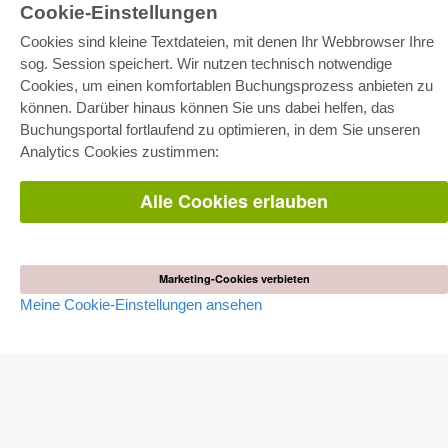
Cookie-Einstellungen
Cookies sind kleine Textdateien, mit denen Ihr Webbrowser Ihre
sog. Session speichert. Wir nutzen technisch notwendige
Cookies, um einen komfortablen Buchungsprozess anbieten zu
können. Darüber hinaus können Sie uns dabei helfen, das
E-COLLECTION
Buchungsportal fortlaufend zu optimieren, in dem Sie unseren
Gesamtpaket
Analytics Cookies zustimmen:
Fachbereichspakete
Pick & Choose
Bereitstellung von E-Books
Alle Cookies erlauben
Häufig gestellte Fragen (FAQ)
WEBSHOP
Alle Autoren
Marketing-Cookies verbieten
Versandkosten
Meine Cookie-Einstellungen ansehen
AGB
AUTOR WERDEN
Dissertation publizieren
Habilitation publizieren
Tagungsband publizieren
Forschungsbericht publizieren
Kongressband publizieren