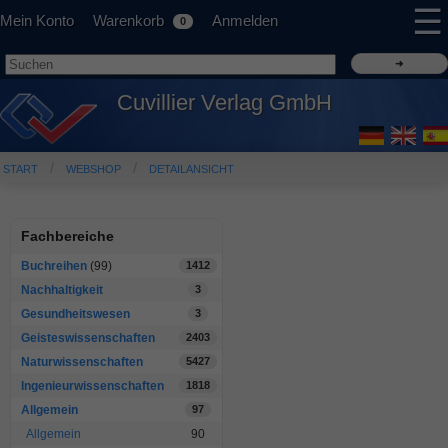
☰
Mein Konto
Warenkorb
Anmelden
0
Cuvillier Verlag GmbH
START
WEBSHOP
DETAILANSICHT
Fachbereiche
Buchreihen
(99)
1412
Nachhaltigkeit
3
Gesundheitswesen
3
Geisteswissenschaften
2403
Naturwissenschaften
5427
Ingenieurwissenschaften
1818
Allgemein
97
Allgemein
90