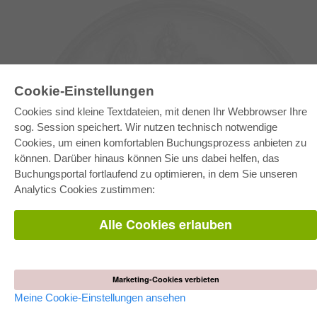
Cookie-Einstellungen
Cookies sind kleine Textdateien, mit denen Ihr Webbrowser Ihre
sog. Session speichert. Wir nutzen technisch notwendige
Cookies, um einen komfortablen Buchungsprozess anbieten zu
können. Darüber hinaus können Sie uns dabei helfen, das
E-COLLECTION
Buchungsportal fortlaufend zu optimieren, in dem Sie unseren
Gesamtpaket
Analytics Cookies zustimmen:
Fachbereichspakete
Pick & Choose
Bereitstellung von E-Books
Alle Cookies erlauben
Häufig gestellte Fragen (FAQ)
WEBSHOP
Alle Autoren
Marketing-Cookies verbieten
Versandkosten
AGB
Meine Cookie-Einstellungen ansehen