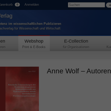
arenkorb
Anmelden
0
Verlag
tenz im wissenschaftlichen Publizieren
Fachverlag für Wissenschaft und Wirtschaft
den
Webshop
E-Collection
eren
Print & E-Books
für Organisationen
Ku
Anne Wolf – Autorenp