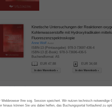
Kinetische Untersuchungen der Reaktionen oxyge
Kohlenwasserstoffe mit Hydroxylradikalen mittels 
Fluoreszenzspektroskopie
Anne Wolf
Autor
ISBN-13 (Printausgabe): 978-3-73697-436-4
ISBN-13 (E-Book): 978-3-73696-436-5
Buchendformat: A5
EUR 47,88
EUR 34,68
▲ nach oben springen
hr Webbrowser Ihre sog. Session speichert. Wir nutzen technisch notwendige
WEBSHOP
AUTOR WERDEN
hinaus können Sie uns dabei helfen, das Buchungsportal fortlaufend zu opti
Alle Autoren
Dissertation publizieren