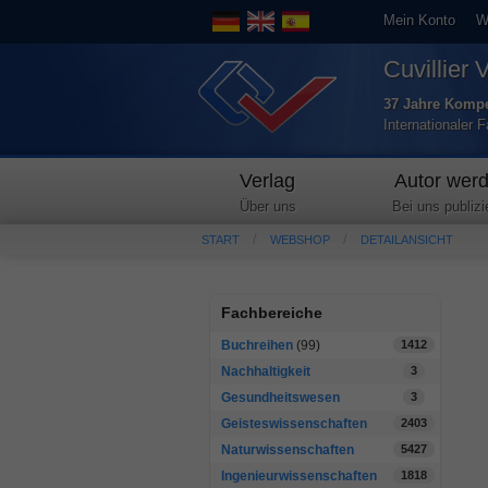
Mein Konto
W
Cuvillier 
37 Jahre Kompe
Internationaler 
Verlag
Autor wer
Über uns
Bei uns publizi
START
WEBSHOP
DETAILANSICHT
Fachbereiche
Buchreihen
(99)
1412
Nachhaltigkeit
3
Gesundheitswesen
3
Geisteswissenschaften
2403
Naturwissenschaften
5427
Ingenieurwissenschaften
1818