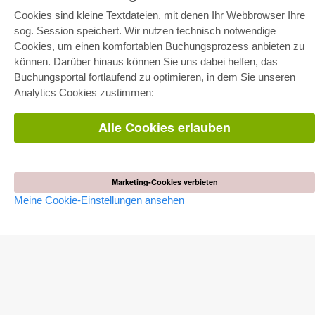
Cookies sind kleine Textdateien, mit denen Ihr Webbrowser Ihre
sog. Session speichert. Wir nutzen technisch notwendige
Cookies, um einen komfortablen Buchungsprozess anbieten zu
können. Darüber hinaus können Sie uns dabei helfen, das
E-COLLECTION
Buchungsportal fortlaufend zu optimieren, in dem Sie unseren
Gesamtpaket
Analytics Cookies zustimmen:
Fachbereichspakete
Pick & Choose
Bereitstellung von E-Books
Alle Cookies erlauben
Häufig gestellte Fragen (FAQ)
WEBSHOP
Alle Autoren
Marketing-Cookies verbieten
Versandkosten
Meine Cookie-Einstellungen ansehen
AGB
AUTOR WERDEN
Dissertation publizieren
Habilitation publizieren
Tagungsband publizieren
Forschungsbericht publizieren
Kongressband publizieren