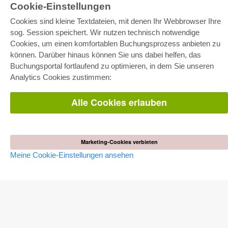
Cookie-Einstellungen
Cookies sind kleine Textdateien, mit denen Ihr Webbrowser Ihre
sog. Session speichert. Wir nutzen technisch notwendige
Cookies, um einen komfortablen Buchungsprozess anbieten zu
können. Darüber hinaus können Sie uns dabei helfen, das
E-COLLECTION
Buchungsportal fortlaufend zu optimieren, in dem Sie unseren
Gesamtpaket
Analytics Cookies zustimmen:
Fachbereichspakete
Pick & Choose
Bereitstellung von E-Books
Alle Cookies erlauben
Häufig gestellte Fragen (FAQ)
WEBSHOP
Alle Autoren
Marketing-Cookies verbieten
Versandkosten
Meine Cookie-Einstellungen ansehen
AGB
AUTOR WERDEN
Dissertation publizieren
Habilitation publizieren
Tagungsband publizieren
Forschungsbericht publizieren
Kongressband publizieren