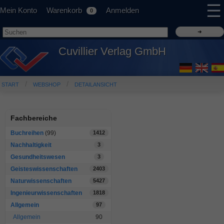
☰
Mein Konto
Warenkorb
Anmelden
0
Cuvillier Verlag GmbH
START
WEBSHOP
DETAILANSICHT
Fachbereiche
Buchreihen
(99)
1412
Nachhaltigkeit
3
Gesundheitswesen
3
Geisteswissenschaften
2403
Naturwissenschaften
5427
Ingenieurwissenschaften
1818
Allgemein
97
Allgemein
90