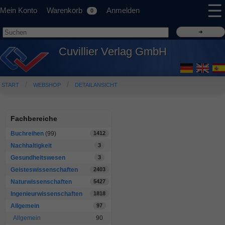
☰
Mein Konto
Warenkorb
Anmelden
0
Cuvillier Verlag GmbH
START
WEBSHOP
DETAILANSICHT
Fachbereiche
Buchreihen
(99)
1412
Nachhaltigkeit
3
Gesundheitswesen
3
Geisteswissenschaften
2403
Naturwissenschaften
5427
Ingenieurwissenschaften
1818
Allgemein
97
Allgemein
90