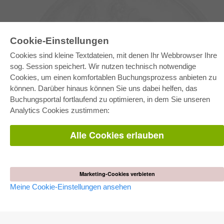
Cookie-Einstellungen
Cookies sind kleine Textdateien, mit denen Ihr Webbrowser Ihre
sog. Session speichert. Wir nutzen technisch notwendige
Cookies, um einen komfortablen Buchungsprozess anbieten zu
können. Darüber hinaus können Sie uns dabei helfen, das
E-COLLECTION
Buchungsportal fortlaufend zu optimieren, in dem Sie unseren
Gesamtpaket
Analytics Cookies zustimmen:
Fachbereichspakete
Pick & Choose
Bereitstellung von E-Books
Alle Cookies erlauben
Häufig gestellte Fragen (FAQ)
WEBSHOP
Alle Autoren
Marketing-Cookies verbieten
Versandkosten
Meine Cookie-Einstellungen ansehen
AGB
AUTOR WERDEN
Dissertation publizieren