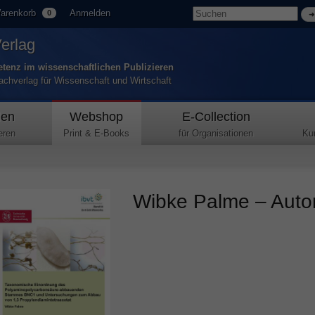
arenkorb
Anmelden
0
Verlag
tenz im wissenschaftlichen Publizieren
Fachverlag für Wissenschaft und Wirtschaft
den
Webshop
E-Collection
eren
Print & E-Books
für Organisationen
Ku
Wibke Palme – Autor