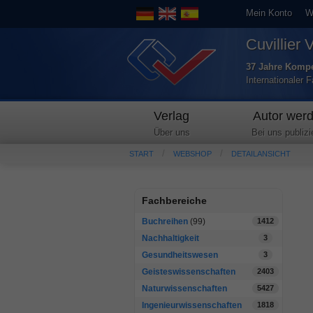
Mein Konto
W
Cuvillier 
37 Jahre Kompe
Internationaler 
Verlag
Autor wer
Über uns
Bei uns publizi
START
WEBSHOP
DETAILANSICHT
Fachbereiche
Buchreihen
(99)
1412
Nachhaltigkeit
3
Gesundheitswesen
3
Geisteswissenschaften
2403
Naturwissenschaften
5427
Ingenieurwissenschaften
1818