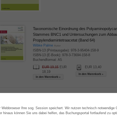
Taxonomische Einordnung des Polyaminopolyca
Stammes BNC1 und Untersuchungen zum Abbau 
Propylendiamintetraacetat (Band 64)
Wibke Palme
Autor
ISBN-13 (Printausgabe): 978-3-95404-158-9
ISBN-13 (E-Book): 978-3-73694-158-8
Buchendformat: A5
EUR 19,15
EUR
EUR 13,40
18,19
▲ nach oben springen
hr Webbrowser Ihre sog. Session speichert. Wir nutzen technisch notwendige
WEBSHOP
AUTOR WERDEN
hinaus können Sie uns dabei helfen, das Buchungsportal fortlaufend zu opti