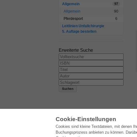
Allgemein
97
Allgemein
90
Pferdesport
6
Leitlinien Unfallchirurgie
5. Auflage bestellen
Erweiterte Suche
Cookie-Einstellungen
Cookies sind kleine Textdateien, mit denen I
E-COLLECTION
Buchungsprozess anbieten zu können. Darüber 