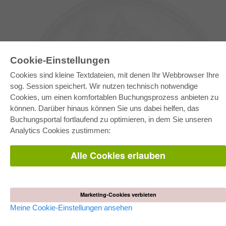
Cookie-Einstellungen
Cookies sind kleine Textdateien, mit denen Ihr Webbrowser Ihre
sog. Session speichert. Wir nutzen technisch notwendige
Cookies, um einen komfortablen Buchungsprozess anbieten zu
können. Darüber hinaus können Sie uns dabei helfen, das
E-COLLECTION
Buchungsportal fortlaufend zu optimieren, in dem Sie unseren
Gesamtpaket
Analytics Cookies zustimmen:
Fachbereichspakete
Pick & Choose
Bereitstellung von E-Books
Alle Cookies erlauben
Häufig gestellte Fragen (FAQ)
WEBSHOP
Alle Autoren
Marketing-Cookies verbieten
Versandkosten
AGB
Meine Cookie-Einstellungen ansehen