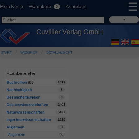
☰
Mein Konto
Warenkorb
Anmelden
0
Cuvillier Verlag GmbH
START
WEBSHOP
DETAILANSICHT
Fachbereiche
Buchreihen
(99)
1412
Nachhaltigkeit
3
Gesundheitswesen
3
Geisteswissenschaften
2403
Naturwissenschaften
5427
Ingenieurwissenschaften
1818
Allgemein
97
Allgemein
90